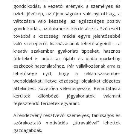
gondolkodás, a vezetői erények, a személyes és
üzleti jövőkép, az újdonságokra való nyitottság, a
változásra való készség, az egészséges pozitív
gondolkodás, az önismeret kérdésére is. Szó esett
továbbá a közösségi média egyre jelentősebbé
váló szerepéről, kiaknázásának lehetőségeiről – a
kreatív szakember gyakorlati tippeket, hasznos
ötleteket is adott az újabb és újabb marketing
eszközök használatához. Pár vállalkozásnak arra is
lehetősége nyílt, hogy a reklámszakember
weboldalaikat, illetve közösségi oldalaikat előzetes
áttekintést követően véleményezze. Bemutatásra
kerültek különböző jógyakorlatok, valamint
fejlesztendő területek egyaránt.
A rendezvény résztvevői személyes, tanulságos és
szórakoztató motivációs „útravalóval” lehettek
gazdagabbak.