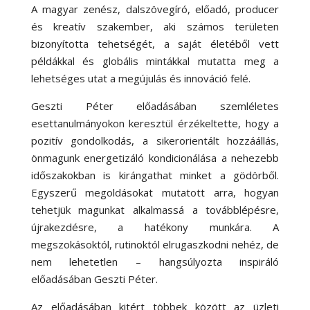
A magyar zenész, dalszövegíró, előadó, producer
és kreatív szakember, aki számos területen
bizonyította tehetségét, a saját életéből vett
példákkal és globális mintákkal mutatta meg a
lehetséges utat a megújulás és innováció felé.
Geszti Péter előadásában szemléletes
esettanulmányokon keresztül érzékeltette, hogy a
pozitív gondolkodás, a sikerorientált hozzáállás,
önmagunk energetizáló kondicionálása a nehezebb
időszakokban is kirángathat minket a gödörből.
Egyszerű megoldásokat mutatott arra, hogyan
tehetjük magunkat alkalmassá a továbblépésre,
újrakezdésre, a hatékony munkára. A
megszokásoktól, rutinoktól elrugaszkodni nehéz, de
nem lehetetlen – hangsúlyozta inspiráló
előadásában Geszti Péter.
Az előadásában kitért többek között az üzleti