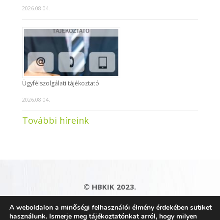
2026.08.04.
Ügyfélszolgálati tájékoztató
2026.08.04.
További híreink
© HBKIK 2023.
Adatkezelési tájékoztató
|
Impresszum
|
A weboldalon a minőségi felhasználói élmény érdekében sütiket
Kapcsolat
|
Honlaptérkép
használunk. Ismerje meg tájékoztatónkat arról, hogy milyen