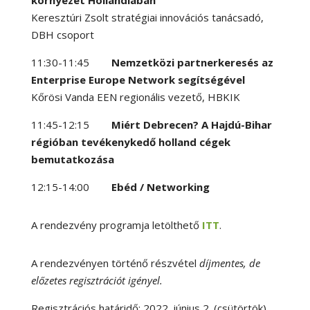
környezet Hollandiában
Keresztúri Zsolt stratégiai innovációs tanácsadó,
DBH csoport
11:30-11:45
Nemzetközi partnerkeresés az
Enterprise Europe Network segítségével
Kőrösi Vanda EEN regionális vezető, HBKIK
11:45-12:15
Miért Debrecen? A Hajdú-Bihar
régióban tevékenykedő holland cégek
bemutatkozása
12:15-14:00
Ebéd / Networking
A rendezvény programja letölthető
ITT
.
A rendezvényen történő részvétel
díjmentes, de
előzetes regisztrációt igényel.
Regisztrációs határidő: 2022. június 2. (csütörtök)