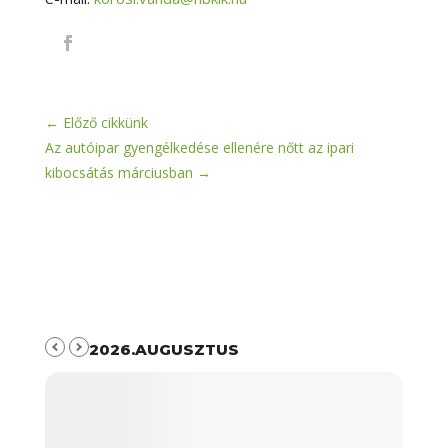
←
Előző cikkünk
Az autóipar gyengélkedése ellenére nőtt az ipari
kibocsátás márciusban
→
2026.AUGUSZTUS