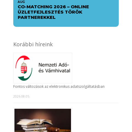
AUG
CO-MATCHING 2026 – ONLINE
ÜZLETFEJLESZTÉS TÖRÖK
PARTNEREKKEL
Korábbi híreink
Fontos változások az elektronikus adatszolgáltatásban
2026.08.05.