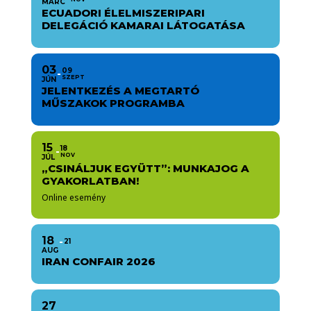
MÁRC
ECUADORI ÉLELMISZERIPARI
DELEGÁCIÓ KAMARAI LÁTOGATÁSA
03
09
SZEPT
JÚN
JELENTKEZÉS A MEGTARTÓ
MŰSZAKOK PROGRAMBA
15
18
NOV
JÚL
„CSINÁLJUK EGYÜTT”: MUNKAJOG A
GYAKORLATBAN!
Online esemény
18
21
AUG
IRAN CONFAIR 2026
27