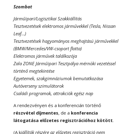
Szombat
Járműipari/Logisztikai Szakkiállítás
Tesztvezetések elektromos járművekkel (Tesla, Nissan
Leaf…)
Tesztvezetések hagyományos meghajtású járművekkel
(BMW/Mercedes/VW-csoport flotta)
Elektromos járművek találkozója
Zala ZONE Járműipari Tesztpálya mérnöki vezetéssel
történő megtekintése
Egyetemek, szakgimnáziumok bemutatkozása
Autóverseny szimulátorok
Családi programok, attrakciók egész nap
A rendezvényen és a konferencián történő
részvétel díjmentes
, de a
konferencia
látogatása előzetes regisztrációhoz kötött
.
(A k
iállítók részére az előzetes regisztráció nem