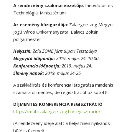
A rendezvény szakmai vezetője:
Innovációs és
Technológiai Minisztérium
Az esemény házigazdája:
Zalaegerszeg Megyei
Jogú Város Önkormányzata, Balaicz Zoltán
polgármester
Helyszín
: Zala ZONE Járműipari Tesztpálya
Megnyitó időpontja:
2019. május 24. 10.00
Konferencia időpontja:
2019. május 24.
Élmény napok:
2019. május 24-25.
A szakkiállítás és konferencia látogatása mindenki
számára díjmentes, de regisztrációhoz kötött!
DÍJMENTES KONFERENCIA REGISZTRÁCIÓ
https://mobilzalaegerszeg.hu/regisztracio/
(A rendezvény ideje alatt a helyszínen nyilvános
büfé is üzemel).