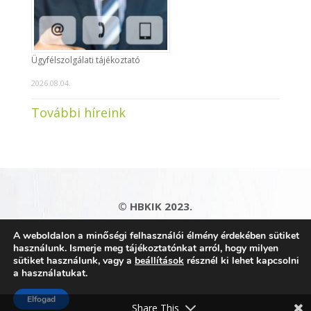
Ügyfélszolgálati tájékoztató
2026.08.04.
További híreink
© HBKIK 2023.
Adatkezelési tájékoztató
|
Impresszum
|
A weboldalon a minőségi felhasználói élmény érdekében sütiket
Kapcsolat
|
Honlaptérkép
használunk. Ismerje meg tájékoztatónkat arról, hogy milyen
sütiket használunk, vagy a
beállítások
résznél ki lehet kapcsolni
a használatukat.
Elfogad
Share This