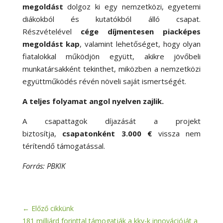
megoldást
dolgoz ki egy nemzetközi, egyetemi
diákokból és kutatókból álló csapat.
Részvételével
cége díjmentesen piacképes
megoldást kap
, valamint lehetőséget, hogy olyan
fiatalokkal működjön együtt, akikre jövőbeli
munkatársakként tekinthet, miközben a nemzetközi
együttműködés révén növeli saját ismertségét.
A teljes folyamat angol nyelven zajlik.
A csapattagok díjazását a projekt
biztosítja,
csapatonként 3.000 €
vissza nem
térítendő támogatással.
Forrás: PBKIK
←
Előző cikkünk
181 milliárd forinttal támogatják a kkv-k innovációját a