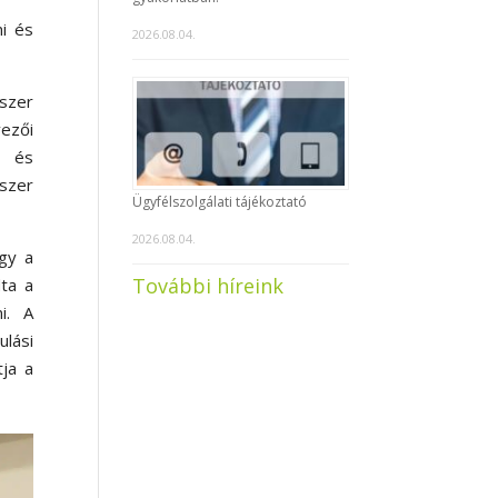
mi és
2026.08.04.
dszer
vezői
k és
szer
Ügyfélszolgálati tájékoztató
2026.08.04.
agy a
További híreink
dta a
i. A
ulási
tja a