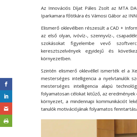
Az Innovációs Díjat Páles Zsolt az MTA DA
Iparkamara főtitkára és Vámosi Gábor az IN
Elismerő oklevélben részesült a CAD + Info
az első olyan, ivóvíz-, szennyvíz-, csapadé
szokásokat figyelembe vevő szoftverc
keresztszelvények egyidejű és követke
környezetben.
Szintén elismerő oklevéllel ismerték el a 
mesterséges intelligencia a nyelvtanulók s
mesterséges intelligencia alapú technológ
folyamatosan célokat kitűző, az eredmények 
környezet, a mindennapi kommunikációt lek
tanulók motivációjának folyamatos fenntartá