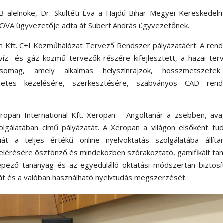
B alelnöke, Dr. Skultéti Éva a Hajdú-Bihar Megyei Kereskedel
NOVA ügyvezetője adta át Subert András ügyvezetőnek.
rm Kft. C+I Közműhálózat Tervező Rendszer pályázatáért. A ren
kvíz- és gáz közmű tervezők részére kifejlesztett, a hazai ter
somag, amely alkalmas helyszínrajzok, hosszmetszete
zetes kezelésére, szerkesztésére, szabványos CAD rend
Xeropan International Kft. Xeropan – Angoltanár a zsebben, av
zolgálatában című pályázatát. A Xeropan a világon elsőként tu
iát a teljes értékű online nyelvoktatás szolgálatába állítan
elérésére ösztönző és mindeközben szórakoztató, gamifikált tan
épező tananyag és az egyedülálló oktatási módszertan biztosí
sát és a valóban használható nyelvtudás megszerzését.