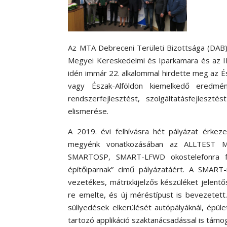
Az MTA Debreceni Területi Bizottsága (DAB)
Megyei Kereskedelmi és Iparkamara és az I
idén immár 22. alkalommal hirdette meg az Ész
vagy Észak-Alföldön kiemelkedő eredménny
rendszerfejlesztést, szolgáltatásfejleszt
elismerése.
A 2019. évi felhívásra hét pályázat érkez
megyénk vonatkozásában az ALLTEST Műsz
SMARTOSP, SMART-LFWD okostelefonra fe
építőiparnak” című pályázatáért. A SMART
vezetékes, mátrixkijelzős készüléket jelent
re emelte, és új méréstípust is bevezetett
süllyedések elkerülését autópályáknál, épül
tartozó applikáció szaktanácsadással is tám