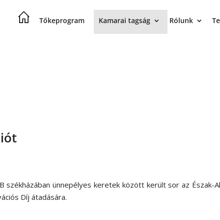
Tőkeprogram
Kamarai tagság
Rólunk
Te
iót
B székházában ünnepélyes keretek között került sor az Észak-Al
ációs Díj átadására.