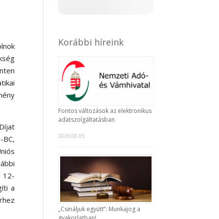
Korábbi híreink
olnok
ökség
inten
ikai
mény
Fontos változások az elektronikus
adatszolgáltatásban
íjat
2026.08.05.
-BC,
niós
ábbi
l 12-
íti a
erhez
„Csináljuk együtt”: Munkajog a
gyakorlatban!