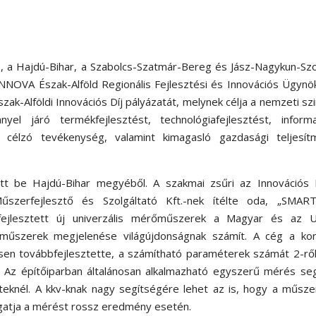
, a Hajdú-Bihar, a Szabolcs-Szatmár-Bereg és Jász-Nagykun-Sz
NNOVA Észak-Alföld Regionális Fejlesztési és Innovációs Ügyn
ak-Alföldi Innovációs Díj pályázatát, melynek célja a nemzeti sz
el járó termékfejlesztést, technológiafejlesztést, informat
ést célzó tevékenység, valamint kimagasló gazdasági teljesít
ett be Hajdú-Bihar megyéből. A szakmai zsűri az Innovációs D
erfejlesztő és Szolgáltató Kft.-nek ítélte oda, „SMART
jlesztett új univerzális mérőműszerek a Magyar és az U
-műszerek megjelenése világújdonságnak számít. A cég a kor
ősen továbbfejlesztette, a számítható paraméterek számát 2-rő
. Az építőiparban általánosan alkalmazható egyszerű mérés seg
eteknél. A kkv-knak nagy segítségére lehet az is, hogy a műsz
ogatja a mérést rossz eredmény esetén.