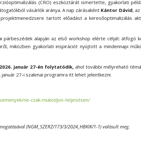
ióoptimalizálás (CRO) eszköztárát ismertette, gyakorlati pél
átogatókból vásárlók aránya. A nap zárásaként
Kántor
Dávid
, a
 projektmenedzsere tartott előadást a keresőoptimalizálás akt
i párbeszédek alapján az első workshop elérte célját: átfogó 
iről, miközben gyakorlati inspirációt nyújtott a mindennapi mű
026. január 27-én folytatódik,
ahol további mélyreható témá
január 27-i szakmai programra itt lehet jelentkezni:
/esemenyek/ne-csak-mukodjon-teljesitsen/
mogatásával (NGM_SZERZ/173/3/2024_HBKIK/1-1) valósult meg.