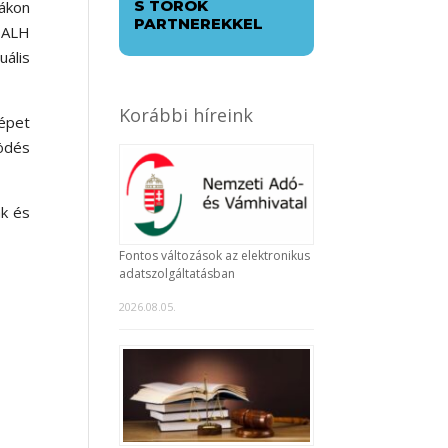
S TÖRÖK
dákon
PARTNEREKKEL
z ALH
uális
Korábbi híreink
képet
ködés
k és
Fontos változások az elektronikus
adatszolgáltatásban
2026.08.05.