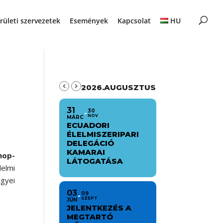
rületi szervezetek
Események
Kapcsolat
HU
2026.AUGUSZTUS
31
30
NOV
MÁRC
ECUADORI
ÉLELMISZERIPARI
DELEGÁCIÓ
KAMARAI
hop-
LÁTOGATÁSA
elmi
gyei
03
09
SZEPT
JÚN
JELENTKEZÉS A
MEGTARTÓ