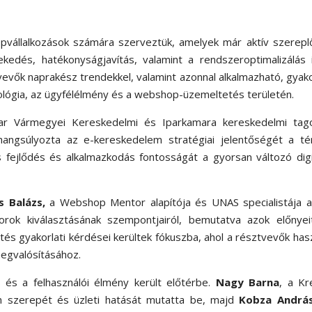
épvállalkozások számára szerveztük, amelyek már aktív szerepl
kedés, hatékonyságjavítás, valamint a rendszeroptimalizálás 
evők naprakész trendekkel, valamint azonnal alkalmazható, gyako
ológia, az ügyfélélmény és a webshop-üzemeltetés területén.
har Vármegyei Kereskedelmi és Iparkamara kereskedelmi tago
hangsúlyozta az e-kereskedelem stratégiai jelentőségét a té
s fejlődés és alkalmazkodás fontosságát a gyorsan változó digi
s Balázs,
a Webshop Mentor alapítója és UNAS specialistája a
ok kiválasztásának szempontjairól, bemutatva azok előnyei
tés gyakorlati kérdései kerültek fókuszba, ahol a résztvevők ha
egvalósításához.
s és a felhasználói élmény került előtérbe.
Nagy
Barna
, a Kr
gn szerepét és üzleti hatását mutatta be, majd
Kobza Andrá