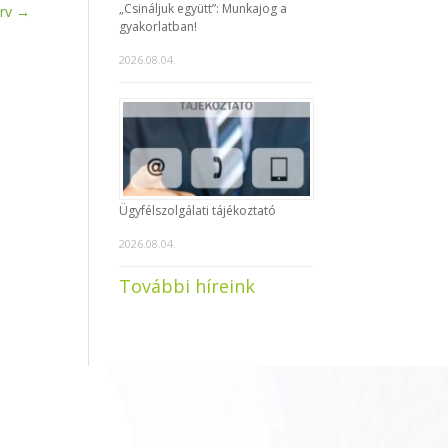
„Csináljuk együtt”: Munkajog a
rv
→
gyakorlatban!
2026.08.04.
Ügyfélszolgálati tájékoztató
2026.08.04.
További híreink