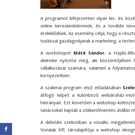
A programot kifejezetten olyan kis- és köz
online kereskedelemnek, és a további növe
érdeklődnek. Az esemény célja, hogy a résztv
tudással gazdagodjanak a marketing, a techn
A workshopot
Máté Sándor
, a Hajdú-Bi
alelnöke nyitotta meg, aki köszöntőjében 
vállalkozásai számára, valamint a folyamato
környezetben.
A szakmai program első előadásában
Szele
átfogó képet a különböző webáruház-motor
hátrányait. Ezt követően a webshop-költözte
tanácsokat kaptak a zökkenőmentes átállás m
A délutáni szekcióban a vizuális megjelené
Vonalak Kft. társalapítója a webshop desi