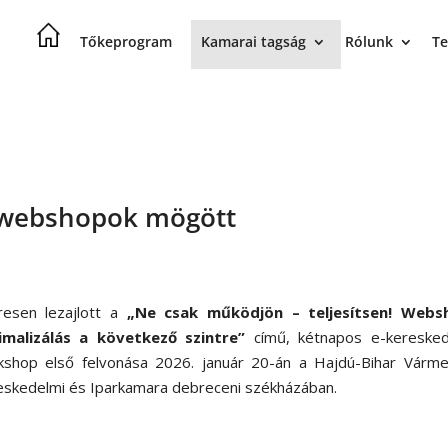
Tőkeprogram
Kamarai tagság
Rólunk
Te
 webshopok mögött
resen lezajlott a
„Ne csak működjön – teljesítsen! Webs
imalizálás a következő szintre”
című, kétnapos e-keresked
kshop első felvonása 2026. január 20-án a Hajdú-Bihar Várme
skedelmi és Iparkamara debreceni székházában.