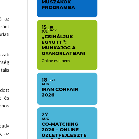
MŰSZAKOK
PROGRAMBA
ői az
iránt
15
18
NOV
JÚL
rlati
„CSINÁLJUK
EGYÜTT”:
MUNKAJOG A
GYAKORLATBAN!
zati
Online esemény
rség
tális
18
21
AUG
IRAN CONFAIR
dott
2026
t és
sznos
27
AUG
CO-MATCHING
eatív
2026 – ONLINE
s
, az
ÜZLETFEJLESZTÉ