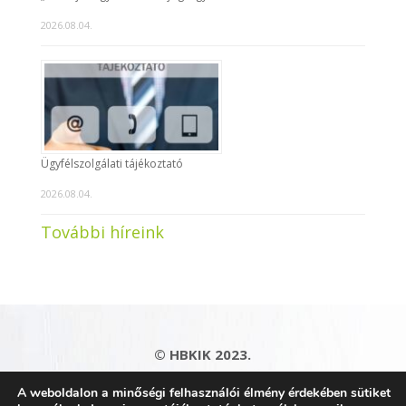
2026.08.04.
Ügyfélszolgálati tájékoztató
2026.08.04.
További híreink
© HBKIK 2023.
Adatkezelési tájékoztató
|
Impresszum
|
A weboldalon a minőségi felhasználói élmény érdekében sütiket
Kapcsolat
|
Honlaptérkép