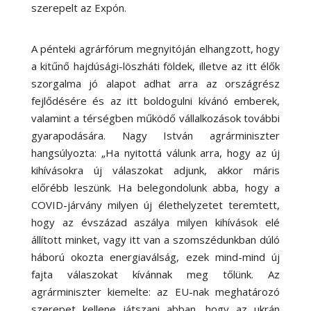
szerepelt az Expón.
A pénteki agrárfórum megnyitóján elhangzott, hogy
a kitűnő hajdúsági-löszháti földek, illetve az itt élők
szorgalma jó alapot adhat arra az országrész
fejlődésére és az itt boldogulni kívánó emberek,
valamint a térségben működő vállalkozások további
gyarapodására. Nagy István agrárminiszter
hangsúlyozta: „Ha nyitottá válunk arra, hogy az új
kihívásokra új válaszokat adjunk, akkor máris
előrébb leszünk. Ha belegondolunk abba, hogy a
COVID-járvány milyen új élethelyzetet teremtett,
hogy az évszázad aszálya milyen kihívások elé
állított minket, vagy itt van a szomszédunkban dúló
háború okozta energiaválság, ezek mind-mind új
fajta válaszokat kívánnak meg tőlünk. Az
agrárminiszter kiemelte: az EU-nak meghatározó
szerepet kellene játszani abban, hogy az ukrán