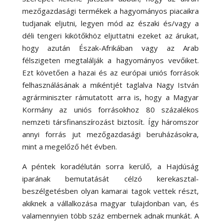
mezőgazdasági termékek a hagyományos piacaikra
tudjanak eljutni, legyen mód az északi és/vagy a
déli tengeri kikötőkhöz eljuttatni ezeket az árukat,
hogy azután Észak-Afrikában vagy az Arab
félszigeten megtalálják a hagyományos vevőiket.
Ezt követően a hazai és az európai uniós források
felhasználásának a mikéntjét taglalva Nagy István
agrárminiszter rámutatott arra is, hogy a Magyar
Kormány az uniós forrásokhoz 80 százalékos
nemzeti társfinanszírozást biztosít. Így háromszor
annyi forrás jut mezőgazdasági beruházásokra,
mint a megelőző hét évben.
A péntek koradélután sorra kerülő, a Hajdúság
iparának bemutatását célzó kerekasztal-
beszélgetésben olyan kamarai tagok vettek részt,
akiknek a vállalkozása magyar tulajdonban van, és
valamennyien több száz embernek adnak munkát. A