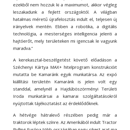
ezekből nem hozzuk ki a maximumot, akkor végleg
leszakadunk a fejlett országoktól. A világban
hatalmas méretű újrafelosztás indult el, teljesen új
irányelvek mentén. Ebben a robotika, a digitális
technológia, a mesterséges intelligencia jelenti a
hajtóerőt, mely területeken mi igencsak le vagyunk
maradva.”
A kerekasztal-beszélgetést követő előadáson a
Széchenyi Kártya MAX+ hitelprogram konstrukcióit
mutatta be Kamaránk egyik munkatársa. Az expó
kiállítási területén Kamaránk is jelen volt egy
standdal, amelynél a Hajdúböszörményi Területi
Iroda munkatársai a kamarai szolgáltatásokról
nyújtottak tájékoztatást az érdeklődőknek.
A hétvége hátralevő részében pedig már a
traktorok léptek színre. Az Amerikából indult Tractor
Pulling Európa több országában nagy sikert arat ma