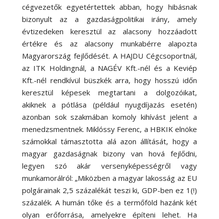
cégvezetők egyetértettek abban, hogy hibásnak
bizonyult az a gazdaságpolitikai irány, amely
évtizedeken keresztül az alacsony hozzáadott
értékre és az alacsony munkabérre alapozta
Magyarország fejlődését. A HAJDU Cégcsoportnál,
az ITK Holdingnál, a NAGÉV Kft.-nél és a Keviép
Kft.-nél rendkívül büszkék arra, hogy hosszú időn
keresztül képesek megtartani a dolgozóikat,
akiknek a pótlása (például nyugdíjazás esetén)
azonban sok szakmában komoly kihívást jelent a
menedzsmentnek. Miklóssy Ferenc, a HBKIK elnöke
számokkal támasztotta alá azon állítását, hogy a
magyar gazdaságnak bizony van hová fejlődni,
legyen szó akár versenyképességről vagy
munkamorálról: „Miközben a magyar lakosság az EU
polgárainak 2,5 százalékát teszi ki, GDP-ben ez 1(!)
százalék. A humán tőke és a termőföld hazánk két
olyan erőforrása, amelyekre építeni lehet. Ha