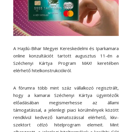
A Hajdú-Bihar Megyei Kereskedelmi és Iparkamara
online konzultációt tartott augusztus 11-én a
Széchenyi Kártya Program MAX! keretében
elérhető hitelkonstrukciókról.
A fórumra több mint száz vállalkozó regisztrált,
hogy a kamarai Széchenyi Kártya ügyintézők
előadásában megismerhesse az állami
támogatással, a jelenlegi piaci körülmények között
rendkívül kedvező kamatozással elérhető, kkv-
szektort célzó hitelprogram elemeit. Mint
elhangzott, a jelenlegi hiteltermékek a korábbi GO!