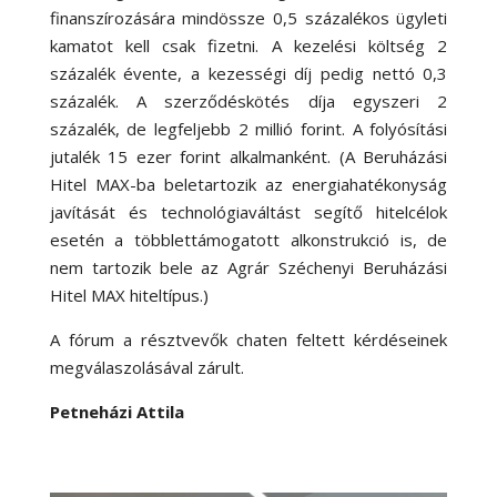
finanszírozására mindössze 0,5 százalékos ügyleti
kamatot kell csak fizetni. A kezelési költség 2
százalék évente, a kezességi díj pedig nettó 0,3
százalék. A szerződéskötés díja egyszeri 2
százalék, de legfeljebb 2 millió forint. A folyósítási
jutalék 15 ezer forint alkalmanként. (A Beruházási
Hitel MAX-ba beletartozik az energiahatékonyság
javítását és technológiaváltást segítő hitelcélok
esetén a többlettámogatott alkonstrukció is, de
nem tartozik bele az Agrár Széchenyi Beruházási
Hitel MAX hiteltípus.)
A fórum a résztvevők chaten feltett kérdéseinek
megválaszolásával zárult.
Petneházi Attila