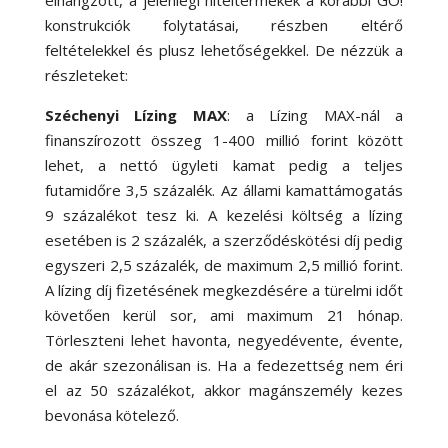
konstrukciók folytatásai, részben eltérő
feltételekkel és plusz lehetőségekkel. De nézzük a
részleteket:
Széchenyi Lízing MAX
: a Lízing MAX-nál a
finanszírozott összeg 1-400 millió forint között
lehet, a nettó ügyleti kamat pedig a teljes
futamidőre 3,5 százalék. Az állami kamattámogatás
9 százalékot tesz ki. A kezelési költség a lízing
esetében is 2 százalék, a szerződéskötési díj pedig
egyszeri 2,5 százalék, de maximum 2,5 millió forint.
A lízing díj fizetésének megkezdésére a türelmi időt
követően kerül sor, ami maximum 21 hónap.
Törleszteni lehet havonta, negyedévente, évente,
de akár szezonálisan is. Ha a fedezettség nem éri
el az 50 százalékot, akkor magánszemély kezes
bevonása kötelező.