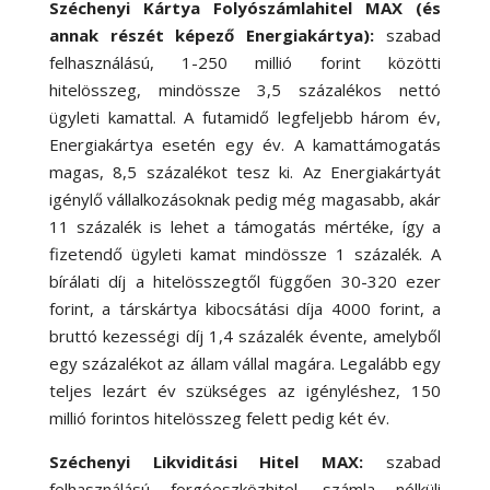
Széchenyi Kártya Folyószámlahitel MAX (és
annak részét képező Energiakártya)
:
szabad
felhasználású, 1-250 millió forint közötti
hitelösszeg, mindössze 3,5 százalékos nettó
ügyleti kamattal. A futamidő legfeljebb három év,
Energiakártya esetén egy év. A kamattámogatás
magas, 8,5 százalékot tesz ki. Az Energiakártyát
igénylő vállalkozásoknak pedig még magasabb, akár
11 százalék is lehet a támogatás mértéke, így a
fizetendő ügyleti kamat mindössze 1 százalék. A
bírálati díj a hitelösszegtől függően 30-320 ezer
forint, a társkártya kibocsátási díja 4000 forint, a
bruttó kezességi díj 1,4 százalék évente, amelyből
egy százalékot az állam vállal magára. Legalább egy
teljes lezárt év szükséges az igényléshez, 150
millió forintos hitelösszeg felett pedig két év.
Széchenyi Likviditási Hitel MAX
:
szabad
felhasználású forgóeszközhitel, számla nélküli