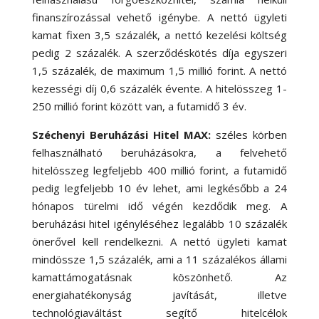
finanszírozással vehető igénybe. A nettó ügyleti
kamat fixen 3,5 százalék, a nettó kezelési költség
pedig 2 százalék. A szerződéskötés díja egyszeri
1,5 százalék, de maximum 1,5 millió forint. A nettó
kezességi díj 0,6 százalék évente. A hitelösszeg 1-
250 millió forint között van, a futamidő 3 év.
Széchenyi Beruházási Hitel MAX
:
széles körben
felhasználható beruházásokra, a felvehető
hitelösszeg legfeljebb 400 millió forint, a futamidő
pedig legfeljebb 10 év lehet, ami legkésőbb a 24
hónapos türelmi idő végén kezdődik meg. A
beruházási hitel igényléséhez legalább 10 százalék
önerővel kell rendelkezni. A nettó ügyleti kamat
mindössze 1,5 százalék, ami a 11 százalékos állami
kamattámogatásnak köszönhető. Az
energiahatékonyság javítását, illetve
technológiaváltást segítő hitelcélok