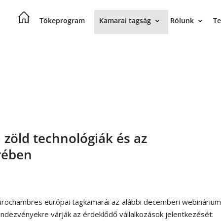
Tőkeprogram
Kamarai tagság
Rólunk
Te
zöld technológiák és az
rében
urochambres európai tagkamarái az alábbi decemberi webináriu
endezvényekre várják az érdeklődő vállalkozások jelentkezését: