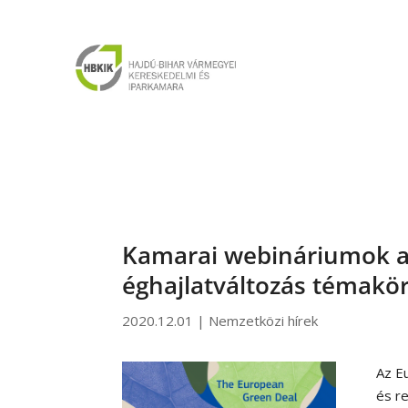
Kamarai webináriumok a 
éghajlatváltozás témakö
2020.12.01
|
Nemzetközi hírek
Az E
és r