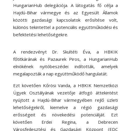
HungarianHub delegációja. A látogatás fő célja a
Hajdú-Bihar vármegye és az Egyesült Államok
közötti gazdasági kapcsolatok erősítése volt,
különös tekintettel a potenciális együttműködési és
befektetési lehetőségekre.
A rendezvényt Dr. Skultéti Éva, a HBKIK
főtitkárának és Pazaurek Piros, a HungarianHub
elnökének nyitóbeszédei indították, amelyek
megalapozták a nap együttműködő hangulatát.
Ezt követően Kőrösi Vanda, a HBKIK Nemzetközi
Ügyek Osztályának vezetője átfogó áttekintést
nyújtott a Hajdú-Bihar vármegyében rejlő üzleti
lehetőségekről, kiemelve a régió gazdasági
erősségeit és növekedési potenciálját. Ezt
követően Erdei Regina, a Debrecen
Városfejlesztési és Gazdasági Központ (EDC