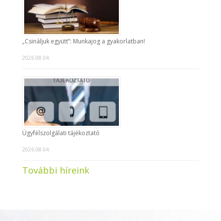
„Csináljuk együtt”: Munkajog a gyakorlatban!
2026.08.04.
Ügyfélszolgálati tájékoztató
2026.08.04.
További híreink