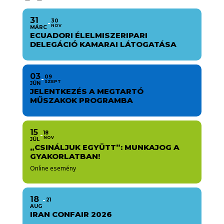
31
30
NOV
MÁRC
ECUADORI ÉLELMISZERIPARI
DELEGÁCIÓ KAMARAI LÁTOGATÁSA
03
09
SZEPT
JÚN
JELENTKEZÉS A MEGTARTÓ
MŰSZAKOK PROGRAMBA
15
18
NOV
JÚL
„CSINÁLJUK EGYÜTT”: MUNKAJOG A
GYAKORLATBAN!
Online esemény
18
21
AUG
IRAN CONFAIR 2026