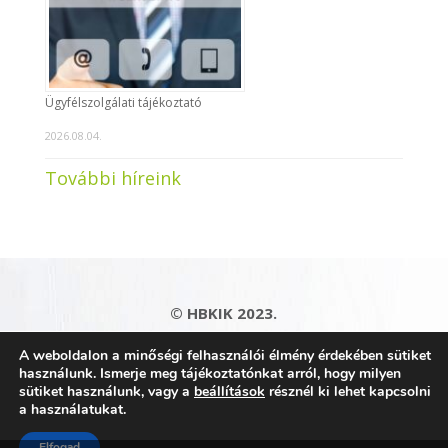
Ügyfélszolgálati tájékoztató
2026.08.04.
További híreink
© HBKIK 2023.
Adatkezelési tájékoztató
|
Impresszum
|
A weboldalon a minőségi felhasználói élmény érdekében sütiket
Kapcsolat
|
Honlaptérkép
használunk. Ismerje meg tájékoztatónkat arról, hogy milyen
sütiket használunk, vagy a
beállítások
résznél ki lehet kapcsolni
a használatukat.
Elfogad