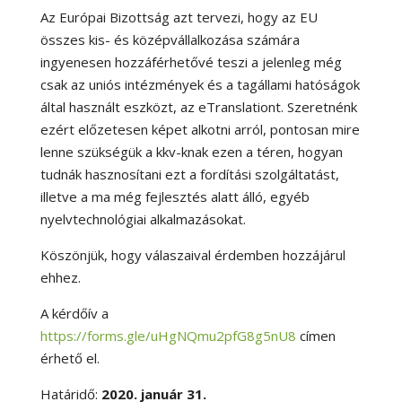
Az Európai Bizottság azt tervezi, hogy az EU
összes kis- és középvállalkozása számára
ingyenesen hozzáférhetővé teszi a jelenleg még
csak az uniós intézmények és a tagállami hatóságok
által használt eszközt, az eTranslationt. Szeretnénk
ezért előzetesen képet alkotni arról, pontosan mire
lenne szükségük a kkv-knak ezen a téren, hogyan
tudnák hasznosítani ezt a fordítási szolgáltatást,
illetve a ma még fejlesztés alatt álló, egyéb
nyelvtechnológiai alkalmazásokat.
Köszönjük, hogy válaszaival érdemben hozzájárul
ehhez.
A kérdőív a
https://forms.gle/uHgNQmu2pfG8g5nU8
címen
érhető el.
Határidő:
2020. január 31.