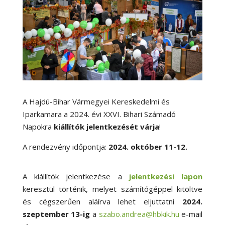
A Hajdú-Bihar Vármegyei Kereskedelmi és
Iparkamara a 2024. évi XXVI. Bihari Számadó
Napokra
kiállítók jelentkezését várja
!
A rendezvény időpontja:
2024. október 11-12.
A kiállítók jelentkezése a
jelentkezési lapon
keresztül történik, melyet számítógéppel kitöltve
és cégszerűen aláírva lehet eljuttatni
2024.
szeptember 13-ig
a
szabo.andrea@hbkik.hu
e-mail