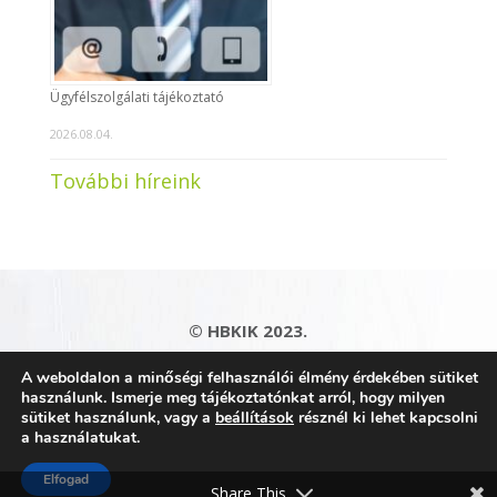
Ügyfélszolgálati tájékoztató
2026.08.04.
További híreink
© HBKIK 2023.
Adatkezelési tájékoztató
|
Impresszum
|
A weboldalon a minőségi felhasználói élmény érdekében sütiket
Kapcsolat
|
Honlaptérkép
használunk. Ismerje meg tájékoztatónkat arról, hogy milyen
sütiket használunk, vagy a
beállítások
résznél ki lehet kapcsolni
a használatukat.
Elfogad
Share This