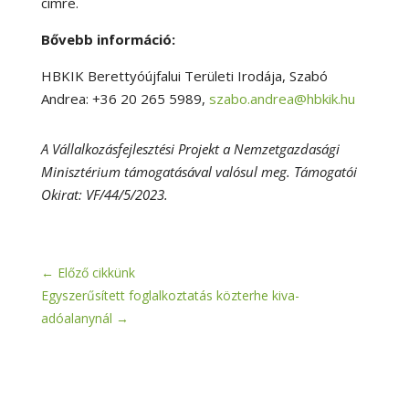
címre.
Bővebb információ:
HBKIK Berettyóújfalui Területi Irodája, Szabó
Andrea: +36
20 265 5989
,
szabo.andrea@hbkik.hu
A Vállalkozásfejlesztési Projekt a Nemzetgazdasági
Minisztérium támogatásával valósul meg. Támogatói
Okirat: VF/44/5/2023.
←
Előző cikkünk
Egyszerűsített foglalkoztatás közterhe kiva-
adóalanynál
→