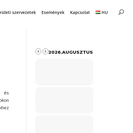
rületi szervezetek
Események
Kapcsolat
HU
2026.AUGUSZTUS
t és
rokon
khez