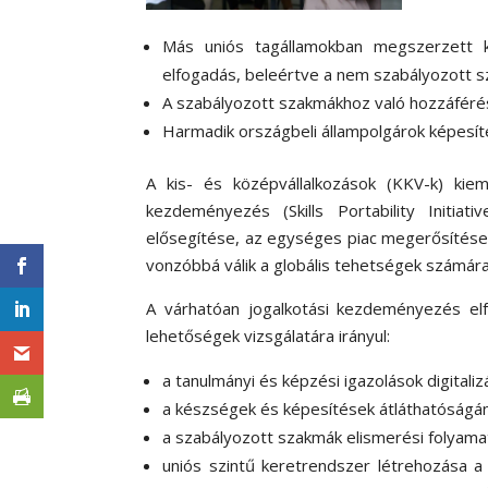
Más uniós tagállamokban megszerzett 
elfogadás, beleértve a nem szabályozott s
A szabályozott szakmákhoz való hozzáférés 
Harmadik országbeli állampolgárok képesít
A kis- és középvállalkozások (KKV-k) kie
kezdeményezés (Skills Portability Initiat
elősegítése, az egységes piac megerősítése,
vonzóbbá válik a globális tehetségek számára
A várhatóan jogalkotási kezdeményezés elf
lehetőségek vizsgálatára irányul:
a tanulmányi és képzési igazolások digitaliz
a készségek és képesítések átláthatóságán
a szabályozott szakmák elismerési folyama
uniós szintű keretrendszer létrehozása a