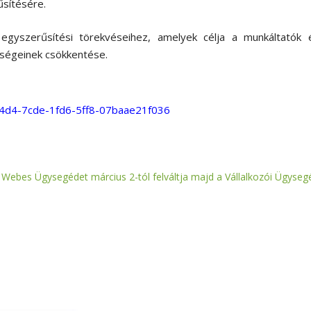
űsítésére.
gyszerűsítési törekvéseihez, amelyek célja a munkáltatók 
ltségeinek csökkentése.
934d4-7cde-1fd6-5ff8-07baae21f036
 Webes Ügysegédet március 2-tól felváltja majd a Vállalkozói Ügyseg