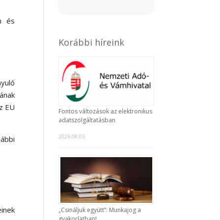
m és
Korábbi híreink
yuló
ának
az EU
Fontos változások az elektronikus
adatszolgáltatásban
2026.08.05.
ábbi
einek
„Csináljuk együtt”: Munkajog a
gyakorlatban!