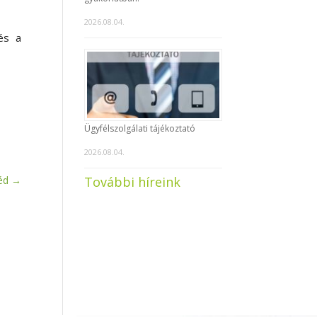
2026.08.04.
és a
Ügyfélszolgálati tájékoztató
2026.08.04.
További híreink
éd
→