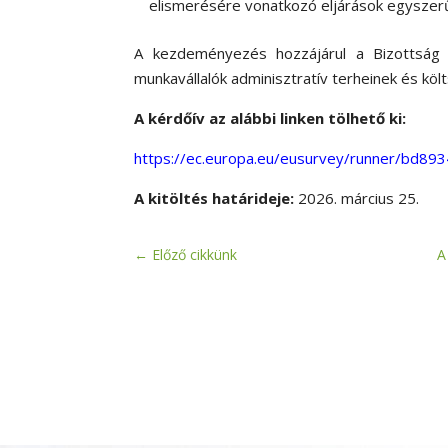
elismerésére vonatkozó eljárások egyszer
A kezdeményezés hozzájárul a Bizottság e
munkavállalók adminisztratív terheinek és kö
A kérdőív az alábbi linken tölhető ki:
https://ec.europa.eu/eusurvey/runner/bd8
A kitöltés határideje:
2026. március 25.
←
Előző cikkünk
A