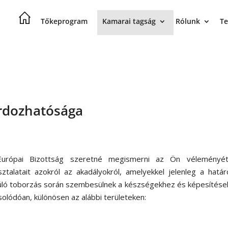
Tőkeprogram
Kamarai tagság
Rólunk
Te
ordozhatósága
urópai Bizottság szeretné megismerni az Ön véleményé
sztalatait azokról az akadályokról, amelyekkel jelenleg a hatá
úló toborzás során szembesülnek a készségekhez és képesítése
olódóan, különösen az alábbi területeken: