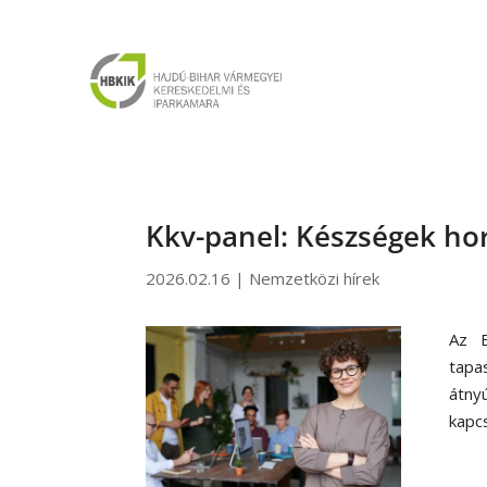
Kkv-panel: Készségek h
2026.02.16
|
Nemzetközi hírek
Az E
tapa
átny
kapcs