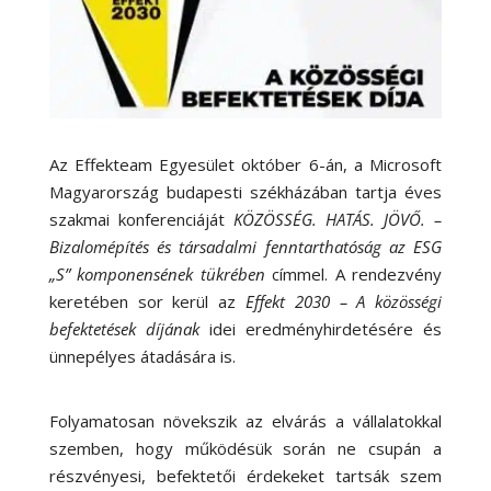
Az Effekteam Egyesület október 6-án, a Microsoft
Magyarország budapesti székházában tartja éves
szakmai konferenciáját
KÖZÖSSÉG. HATÁS. JÖVŐ. –
Bizalomépítés és társadalmi fenntarthatóság az ESG
„S” komponensének tükrében
címmel. A rendezvény
keretében sor kerül az
Effekt 2030 – A közösségi
befektetések díjának
idei eredményhirdetésére és
ünnepélyes átadására is.
Folyamatosan növekszik az elvárás a vállalatokkal
szemben, hogy működésük során ne csupán a
részvényesi, befektetői érdekeket tartsák szem