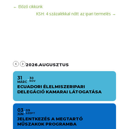
←
Előző cikkünk
KSH: 4 százalékkal nőtt az ipari termelés
→
2026.AUGUSZTUS
31
30
NOV
MÁRC
ECUADORI ÉLELMISZERIPARI
DELEGÁCIÓ KAMARAI LÁTOGATÁSA
03
09
SZEPT
JÚN
JELENTKEZÉS A MEGTARTÓ
MŰSZAKOK PROGRAMBA