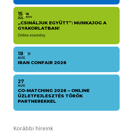
15
18
NOV
JÚL
„CSINÁLJUK EGYÜTT”: MUNKAJOG A
GYAKORLATBAN!
Online esemény
18
21
AUG
IRAN CONFAIR 2026
27
AUG
CO-MATCHING 2026 – ONLINE
ÜZLETFEJLESZTÉS TÖRÖK
PARTNEREKKEL
Korábbi híreink