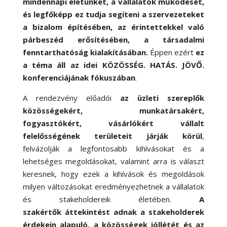
mindennapi életünket, a vállalatok működését,
és legfőképp ez tudja segíteni a szervezeteket
a bizalom építésében, az érintettekkel való
párbeszéd erősítésében, a társadalmi
fenntarthatóság kialakításában.
Éppen ezért
ez
a téma áll az idei KÖZÖSSÉG. HATÁS. JÖVŐ.
konferenciájának fókuszában
.
A rendezvény előadói
az üzleti szereplők
közösségekért, munkatársakért,
fogyasztókért, vásárlókért vállalt
felelősségének területeit járják körül
,
felvázolják a legfontosabb kihívásokat és a
lehetséges megoldásokat, valamint arra is választ
keresnek, hogy ezek a kihívások és megoldások
milyen változásokat eredményezhetnek a vállalatok
és stakeholdereik életében.
A
szakértők áttekintést adnak
a stakeholderek
érdekein alapuló, a közösségek jóllétét és az