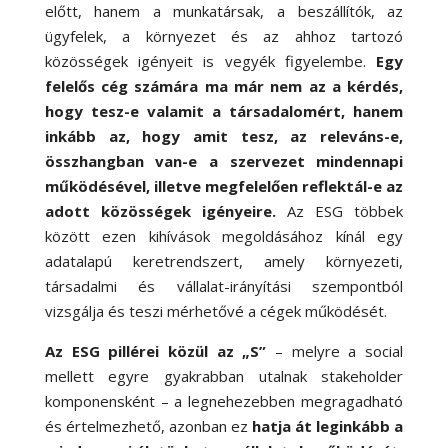
előtt, hanem a munkatársak, a beszállítók, az
ügyfelek, a környezet és az ahhoz tartozó
közösségek igényeit is vegyék figyelembe.
Egy
felelős cég számára ma már nem az a kérdés,
hogy tesz-e valamit a társadalomért, hanem
inkább az, hogy amit tesz, az releváns-e,
összhangban van-e a szervezet mindennapi
működésével, illetve megfelelően reflektál-e az
adott közösségek igényeire.
Az ESG többek
között ezen kihívások megoldásához kínál egy
adatalapú keretrendszert, amely környezeti,
társadalmi és vállalat-irányítási szempontból
vizsgálja és teszi mérhetővé a cégek működését.
Az ESG pillérei közül az „S”
– melyre a social
mellett egyre gyakrabban utalnak stakeholder
komponensként – a legnehezebben megragadható
és értelmezhető, azonban ez
hatja át leginkább a