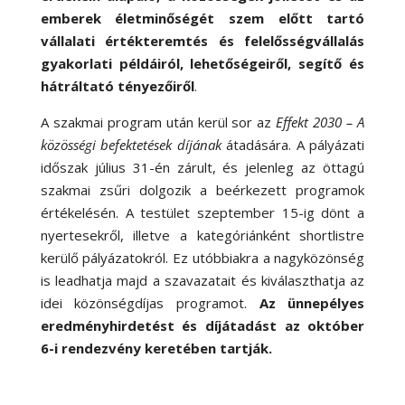
emberek életminőségét szem előtt tartó
vállalati értékteremtés és felelősségvállalás
gyakorlati példáiról, lehetőségeiről, segítő és
hátráltató tényezőiről
.
A szakmai program után kerül sor az
Effekt 2030 – A
közösségi befektetések díjának
átadására. A pályázati
időszak július 31-én zárult, és jelenleg az öttagú
szakmai zsűri dolgozik a beérkezett programok
értékelésén. A testület szeptember 15-ig dönt a
nyertesekről, illetve a kategóriánként shortlistre
kerülő pályázatokról. Ez utóbbiakra a nagyközönség
is leadhatja majd a szavazatait és kiválaszthatja az
idei közönségdíjas programot.
Az ünnepélyes
eredményhirdetést és díjátadást az október
6-i rendezvény keretében tartják.