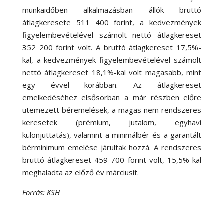
munkaidőben alkalmazásban állók bruttó
átlagkeresete 511 400 forint, a kedvezmények
figyelembevételével számolt nettó átlagkereset
352 200 forint volt. A bruttó átlagkereset 17,5%-
kal, a kedvezmények figyelembevételével számolt
nettó átlagkereset 18,1%-kal volt magasabb, mint
egy évvel korábban. Az átlagkereset
emelkedéséhez elsősorban a már részben előre
ütemezett béremelések, a magas nem rendszeres
keresetek (prémium, jutalom, egyhavi
különjuttatás), valamint a minimálbér és a garantált
bérminimum emelése járultak hozzá. A rendszeres
bruttó átlagkereset 459 700 forint volt, 15,5%-kal
meghaladta az előző év márciusit.
Forrás: KSH