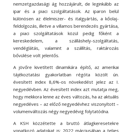
nemzetgazdasági ág hozzájárult, de leginkább az
ipar és a piaci szolgáltatások. Az iparon belül
különösen az élelmiszer- és italgyártás, a kőolaj-
feldolgozás, illetve a villamos berendezés gyártása,
a piaci szolgáltatások közül pedig főként a
kereskedelem, a szálláshely-szolgáltatás,
vendéglátás, valamint a szállítás, raktározás
bővülése volt jelentős.
A jövőre kivetített dinamikára építő, az amerikai
tájékoztatási gyakorlatban régóta közölt ún.
évesített index 8,6
%-
os növekedést jelez az I.
negyedévben. Az évesített index azt mutatja meg,
hogy mekkora lenne az éves változás, ha az aktuális
negyedéves – az előző negyedévhez viszonyított –
volumenváltozás négy negyedévig folytatódna.
A KSH közzétette a bruttó átlagkeresetekre
vonatkozó adatokat is: 2022 márciusában a teljes