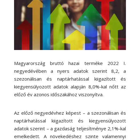
Magyarország bruttó hazai terméke 2022 I.
negyedévében a nyers adatok szerint 8,2, a
szezonálisan és naptárhatással kiigazított és
kiegyensúlyozott adatok alapján 8,0%-kal nőtt az
előző év azonos időszakához viszonyítva.
Az előző negyedévhez képest – a szezonálisan és
naptárhatással kiigazított és kiegyensúlyozott
adatok szerint – a gazdaság teljesítménye 2,1%-kal
emelkedett. A növekedéshez szinte valamennyi