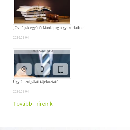
„Csináljuk együtt”: Munkajog a gyakorlatban!
2026.08.04.
Ügyfélszolgálati tájékoztató
2026.08.04.
További híreink