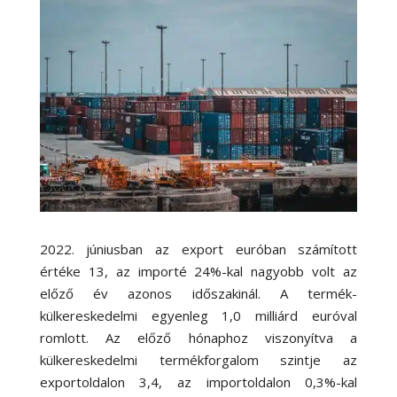
2022. júniusban az export euróban számított
értéke 13, az importé 24%-kal nagyobb volt az
előző év azonos időszakinál. A termék-
külkereskedelmi egyenleg 1,0 milliárd euróval
romlott. Az előző hónaphoz viszonyítva a
külkereskedelmi termékforgalom szintje az
exportoldalon 3,4, az importoldalon 0,3%-kal