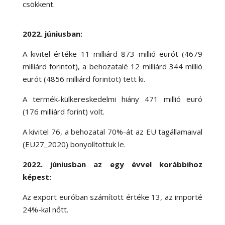
csökkent.
2022. júniusban:
A kivitel értéke 11 milliárd 873 millió eurót (4679
milliárd forintot), a behozatalé 12 milliárd 344 millió
eurót (4856 milliárd forintot) tett ki.
A termék-külkereskedelmi hiány 471 millió euró
(176 milliárd forint) volt.
A kivitel 76, a behozatal 70
%-
át az EU tagállamaival
(EU27_2020) bonyolítottuk le.
2022. júniusban az egy évvel korábbihoz
képest:
Az export euróban számított értéke 13, az importé
24
%-
kal nőtt.