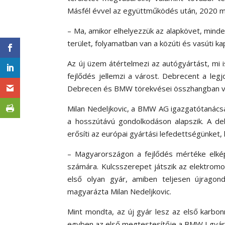
Másfél évvel az együttműködés után, 2020 má
– Ma, amikor elhelyezzük az alapkövet, minden
terület, folyamatban van a közúti és vasúti ka
Az új üzem átértelmezi az autógyártást, mi
fejlődés jellemzi a várost. Debrecent a le
Debrecen és BMW törekvései összhangban 
Milan Nedeljkovic, a BMW AG igazgatótanácsá
a hosszútávú gondolkodáson alapszik. A deb
erősíti az európai gyártási lefedettségünket
– Magyarországon a fejlődés mértéke elké
számára. Kulcsszerepet játszik az elektromo
első olyan gyár, amiben teljesen újragon
magyarázta Milan Nedeljkovic.
Mint mondta, az új gyár lesz az első karbo
egyben az első megtestesítője a BMW I gyár