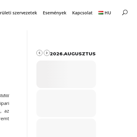
rületi szervezetek
Események
Kapcsolat
HU
2026.AUGUSZTUS
 BMW
ipari
, az
remt