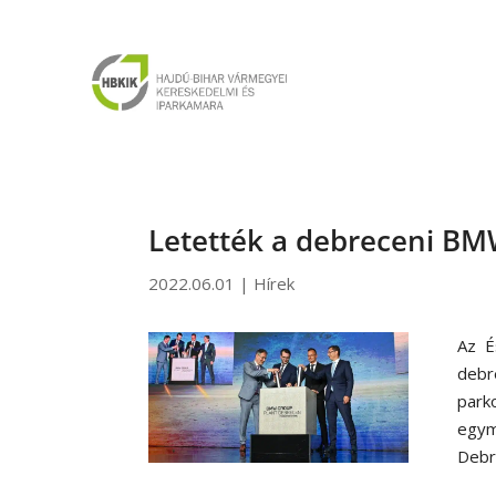
Letették a debreceni BM
2022.06.01
|
Hírek
Az É
debr
park
egym
Debr