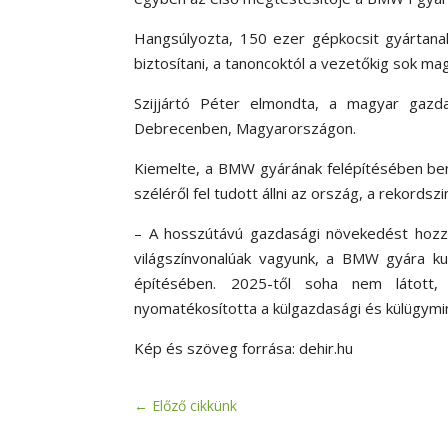
Hangsúlyozta, 150 ezer gépkocsit gyártana
biztosítani, a tanoncoktól a vezetőkig sok ma
Szijjártó Péter elmondta, a magyar gazda
Debrecenben, Magyarországon.
Kiemelte, a BMW gyárának felépítésében be
széléről fel tudott állni az ország, a rekords
– A hosszútávú gazdasági növekedést hozza
világszínvonalúak vagyunk, a BMW gyára kulc
építésében. 2025-től soha nem látott
nyomatékosította a külgazdasági és külügymi
Kép és szöveg forrása: dehir.hu
←
Előző cikkünk