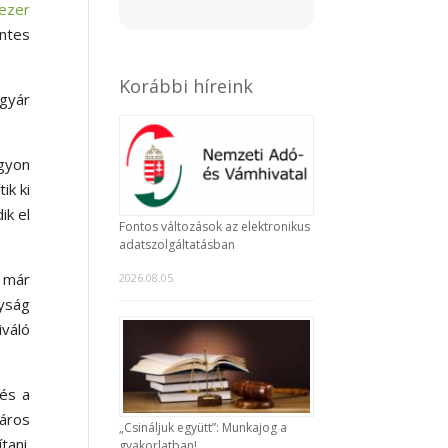
ezer
entes
Korábbi híreink
 gyár
gyon
ik ki
ik el
Fontos változások az elektronikus
adatszolgáltatásban
n már
2026.08.05.
yság
iváló
és a
áros
„Csináljuk együtt”: Munkajog a
tani.
gyakorlatban!