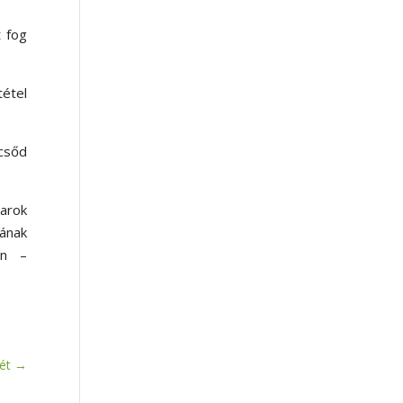
t fog
étel
 csőd
arok
jának
en –
ét
→