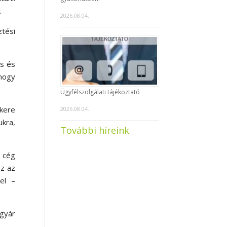
.
2026.08.04.
ztési
.
us és
 hogy
Ügyfélszolgálati tájékoztató
ikere
2026.08.04.
ukra,
További híreink
 cég
sz az
el –
 gyár