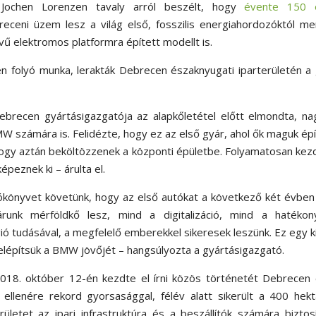
, Jochen Lorenzen tavaly arról beszélt, hogy
évente 150 
eceni üzem lesz a világ első, fosszilis energiahordozóktól m
ű elektromos platformra épített modellt is.
n folyó munka, lerakták Debrecen északnyugati iparterületén a
ecen gyártásigazgatója az alapkőletétel előtt elmondta, na
 számára is. Felidézte, hogy ez az első gyár, ahol ők maguk épít
 hogy aztán beköltözzenek a központi épületbe. Folyamatosan kezd
képeznek ki – árulta el.
ókönyvet követünk, hogy az első autókat a következő két évbe
runk mérföldkő lesz, mind a digitalizáció, mind a hatékon
ió tudásával, a megfelelő emberekkel sikeresek leszünk. Ez egy k
felépítsük a BMW jövőjét – hangsúlyozta a gyártásigazgató.
018. október 12-én kezdte el írni közös történetét Debrecen 
lenére rekord gyorsasággal, félév alatt sikerült a 400 hekt
ületet az ipari infrastruktúra és a beszállítók számára biztosí