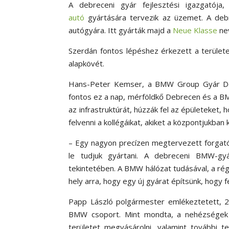
A debreceni gyár fejlesztési igazgatója
autó
gyártására tervezik az üzemet. A debr
autógyára. Itt gyárták majd a
Neue Klasse
nev
Szerdán fontos lépéshez érkezett a területe
alapkövét.
Hans-Peter Kemser, a BMW Group Gyár Debr
fontos ez a nap, mérföldkő Debrecen és a BMW
az infrastruktúrát, húzzák fel az épületeket,
felvenni a kollégáikat, akiket a központjukban 
– Egy nagyon precízen megtervezett forgat
le tudjuk gyártani. A debreceni BMW-gyá
tekintetében. A BMW hálózat tudásával, a rég
hely arra, hogy egy új gyárat építsünk, hogy 
Papp László polgármester emlékeztetett, 2
BMW csoport. Mint mondta, a nehézségek el
területet megvásárolni, valamint további ter