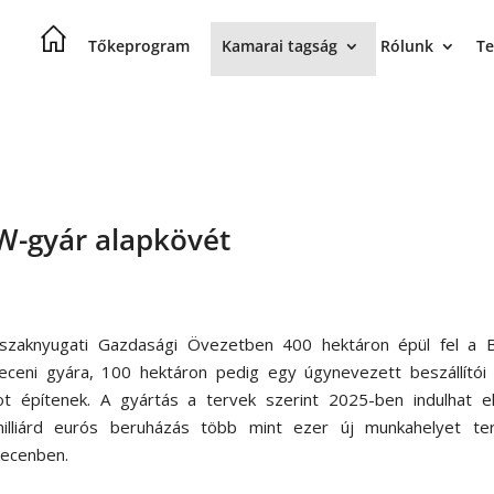
Tőkeprogram
Kamarai tagság
Rólunk
Te
W-gyár alapkövét
szaknyugati Gazdasági Övezetben 400 hektáron épül fel a
eceni gyára, 100 hektáron pedig egy úgynevezett beszállítói 
ot építenek. A gyártás a tervek szerint 2025-ben indulhat el
illiárd eurós beruházás több mint ezer új munkahelyet te
ecenben.