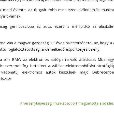
k majd évente, az új gyár több mint ezer jövőorinetált munká
gyart várnak.
ság gerincoszlopa az autó, ezért is mérföldkő az alapkőlet
nne van a magyar gazdaság 13 éves sikertörténete, az, hogy a
zinttű foglalkoztatottság, a kiemelkedő exportteljesítmény.
 el a BMW az elektromos autóiparra való átállással. Mi, magy
sszerepet fog betölteni a vállalat elektromobilitási stratégiá
, vadonatúj elektromos autók készülnek majd Debrecenb
niszter.
A versenyképességi munkacsoport megtartotta első ülés