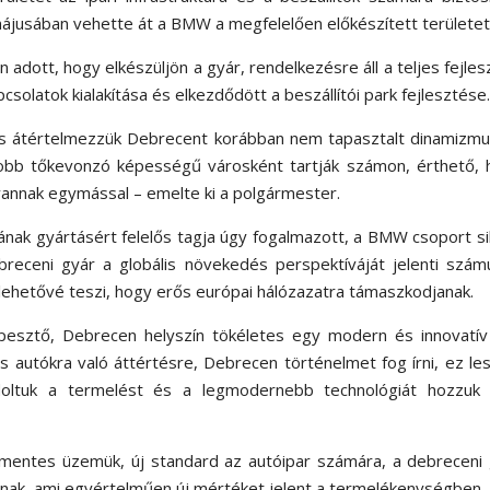
jusában vehette át a BMW a megfelelően előkészített területet
 adott, hogy elkészüljön a gyár, rendelkezésre áll a teljes fejles
pcsolatok kialakítása és elkezdődött a beszállítói park fejlesztése
 is átértelmezzük Debrecent korábban nem tapasztalt dinamizm
gjobb tőkevonzó képességű városként tartják számon, érthető,
vannak egymással
– emelte ki a polgármester.
nak gyártásért felelős tagja úgy fogalmazott, a BMW csoport s
receni gyár a globális növekedés perspektíváját jelenti szám
, lehetővé teszi, hogy erős európai hálózazatra támaszkodjanak.
pesztő, Debrecen helyszín tökéletes egy modern és innovatív
s autókra való áttértésre, Debrecen történelmet fog írni, ez le
doltuk a termelést és a legmodernebb technológiát hozzuk 
nmentes üzemük, új standard az autóipar számára, a debreceni
nak, ami egyértelműen új mértéket jelent a termelékenységben.