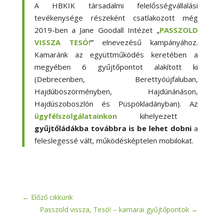
A HBKIK társadalmi felelősségvállalási
tevékenysége részeként csatlakozott még
2019-ben a Jane Goodall Intézet „
PASSZOLD
VISSZA TESÓ!
”
elnevezésű kampányához.
Kamaránk az együttműködés keretében a
megyében 6 gyűjtőpontot alakított ki
(Debrecenben, Berettyóújfaluban,
Hajdúböszörményben, Hajdúnánáson,
Hajdúszoboszlón és Püspökladányban). Az
ügyfélszolgálatainkon
kihelyezett
gyűjtőládákba továbbra is be lehet dobni
a
feleslegessé vált, működésképtelen mobilokat.
←
Előző cikkünk
Passzold vissza, Tesó! – kamarai gyűjtőpontok
→