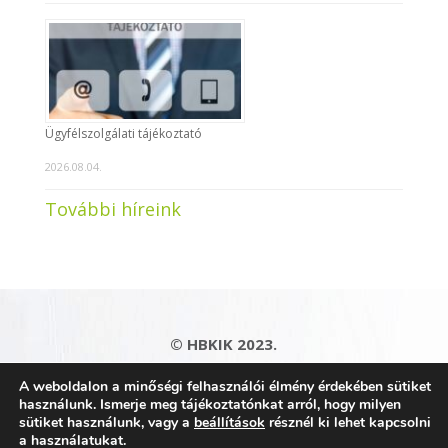
Ügyfélszolgálati tájékoztató
2026.08.04.
További híreink
© HBKIK 2023.
Adatkezelési tájékoztató
|
Impresszum
|
A weboldalon a minőségi felhasználói élmény érdekében sütiket
Kapcsolat
|
Honlaptérkép
használunk. Ismerje meg tájékoztatónkat arról, hogy milyen
sütiket használunk, vagy a
beállítások
résznél ki lehet kapcsolni
a használatukat.