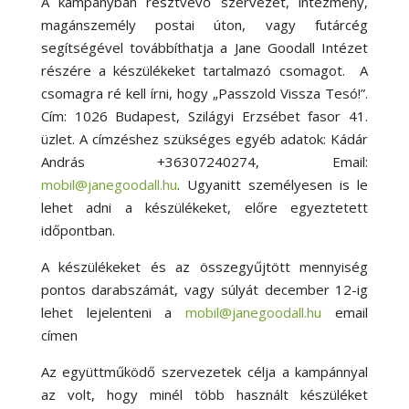
A kampányban résztvevő szervezet, intézmény,
magánszemély postai úton, vagy futárcég
segítségével továbbíthatja a Jane Goodall Intézet
részére a készülékeket tartalmazó csomagot. A
csomagra ré kell írni, hogy „Passzold Vissza Tesó!”.
Cím: 1026 Budapest, Szilágyi Erzsébet fasor 41.
üzlet. A címzéshez szükséges egyéb adatok: Kádár
András +36307240274, Email:
mobil@janegoodall.hu
. Ugyanitt személyesen is le
lehet adni a készülékeket, előre egyeztetett
időpontban.
A készülékeket és az összegyűjtött mennyiség
pontos darabszámát, vagy súlyát december 12-ig
lehet lejelenteni a
mobil@janegoodall.hu
email
címen
Az együttműködő szervezetek célja a kampánnyal
az volt, hogy minél több használt készüléket