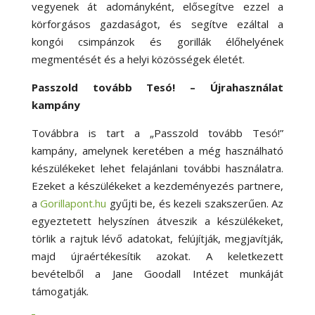
vegyenek át adományként, elősegítve ezzel a
körforgásos gazdaságot, és segítve ezáltal a
kongói csimpánzok és gorillák élőhelyének
megmentését és a helyi közösségek életét.
Passzold tovább Tesó! – Újrahasználat
kampány
Továbbra is tart a „Passzold tovább Tesó!”
kampány, amelynek keretében a még használható
készülékeket lehet felajánlani további használatra.
Ezeket a készülékeket a kezdeményezés partnere,
a
Gorillapont.hu
gyűjti be, és kezeli szakszerűen. Az
egyeztetett helyszínen átveszik a készülékeket,
törlik a rajtuk lévő adatokat, felújítják, megjavítják,
majd újraértékesítik azokat. A keletkezett
bevételből a Jane Goodall Intézet munkáját
támogatják.