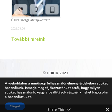
Ügyfélszolgálati tájékoztató
2026.08.04.
További híreink
© HBKIK 2023.
Adatkezelési tájékoztató
|
Impresszum
|
A weboldalon a minőségi felhasználói élmény érdekében sütiket
Kapcsolat
|
Honlaptérkép
használunk. Ismerje meg tájékoztatónkat arról, hogy milyen
sütiket használunk, vagy a
beállítások
résznél ki lehet kapcsolni
a használatukat.
Elfogad
Share This