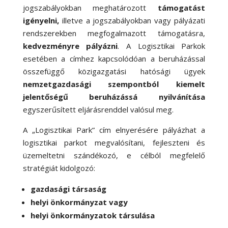
jogszabályokban meghatározott
támogatást
igényelni,
illetve a jogszabályokban vagy pályázati
rendszerekben megfogalmazott támogatásra,
kedvezményre pályázni
. A Logisztikai Parkok
esetében a címhez kapcsolódóan a beruházással
összefüggő közigazgatási hatósági ügyek
nemzetgazdasági szempontból kiemelt
jelentőségű beruházássá nyilvánítása
egyszerűsített eljárásrenddel valósul meg.
A „Logisztikai Park” cím elnyerésére pályázhat a
logisztikai parkot megvalósítani, fejleszteni és
üzemeltetni szándékozó, e célból megfelelő
stratégiát kidolgozó:
gazdasági társaság
helyi önkormányzat vagy
helyi önkormányzatok társulása