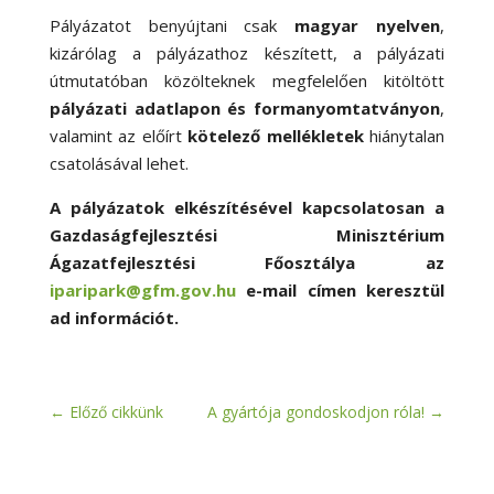
Pályázatot benyújtani csak
magyar nyelven
,
kizárólag a pályázathoz készített, a pályázati
útmutatóban közölteknek megfelelően kitöltött
pályázati adatlapon és formanyomtatványon
,
valamint az előírt
kötelező mellékletek
hiánytalan
csatolásával lehet.
A pályázatok elkészítésével kapcsolatosan a
Gazdaságfejlesztési Minisztérium
Ágazatfejlesztési Főosztálya az
iparipark@gfm.gov.hu
e-mail címen keresztül
ad információt.
←
Előző cikkünk
A gyártója gondoskodjon róla!
→