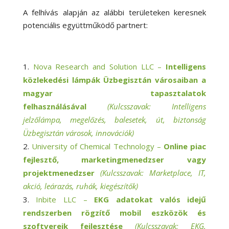
A felhívás alapján az alábbi területeken keresnek
potenciális együttműködő partnert:
Nova Research and Solution LLC –
Intelligens
közlekedési lámpák Üzbegisztán városaiban a
magyar tapasztalatok
felhasználásával
(Kulcsszavak: Intelligens
jelzőlámpa, megelőzés, balesetek, út, biztonság
Üzbegisztán városok, innovációk)
University of Chemical Technology –
Online piac
fejlesztő, marketingmenedzser vagy
projektmenedzser
(Kulcsszavak: Marketplace, IT,
akció, leárazás, ruhák, kiegészítők)
Inbite LLC –
EKG adatokat valós idejű
rendszerben rögzítő mobil eszközök és
szoftvereik fejlesztése
(Kulcsszavak: EKG,