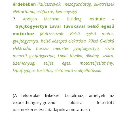
érdekében
(Kulcsszavak: mezőgazdaság, alkatrészek
élettartama, erőforrás, keménység)
Andijan Machine Building Institute –
Gyújtógyertya Laval fúvókával belső égésű
motorhoz
(Kulcsszavak: Belső égésű motor,
gyújtógyertya, belső középső elektróda, külső G-alakú
elektróda, hosszú menetes gyújtógyertya, rövid
menetű gyújtógyertya, Laval fúvóka, állvány, szikra,
üzemanyag, teljes égés, motorteljesítmény,
kipufogógáz toxicitás, életmentő szolgáltatások)
(A felsorolás linkeket tartalmaz, amelyek az
exporthungary.gov.hu oldalra feltöltött
partnerkeresési adatlapokra mutatnak.)