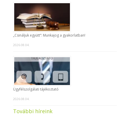
„Csináljuk együtt”: Munkajog a gyakorlatban!
2026.08.04.
Ügyfélszolgálati tájékoztató
2026.08.04.
További híreink