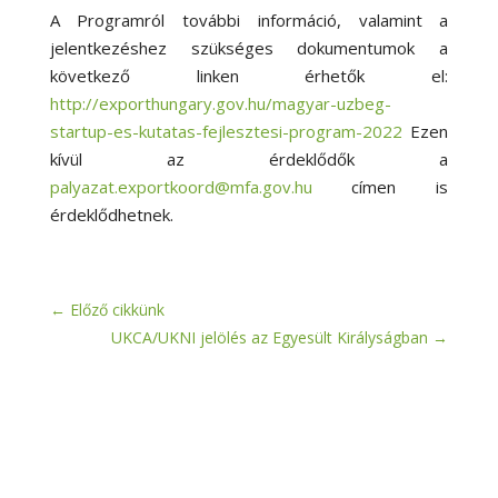
A Programról további információ, valamint a
jelentkezéshez szükséges dokumentumok a
következő linken érhetők el:
http://exporthungary.gov.hu/magyar-uzbeg-
startup-es-kutatas-fejlesztesi-program-2022
Ezen
kívül az érdeklődők a
palyazat.exportkoord@mfa.gov.hu
címen is
érdeklődhetnek.
←
Előző cikkünk
UKCA/UKNI jelölés az Egyesült Királyságban
→