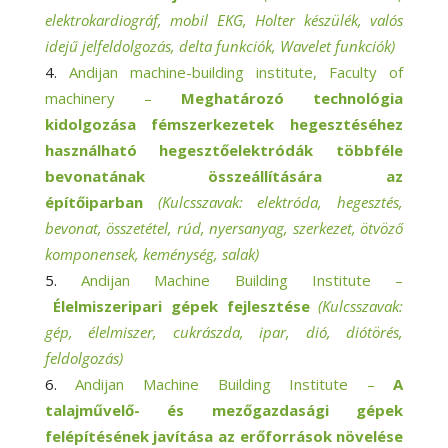
elektrokardiográf, mobil EKG, Holter készülék, valós
idejű jelfeldolgozás, delta funkciók, Wavelet funkciók)
Andijan machine-building institute, Faculty of
machinery –
Meghatározó technológia
kidolgozása fémszerkezetek hegesztéséhez
használható hegesztőelektródák többféle
bevonatának összeállítására az
építőiparban
(Kulcsszavak: elektróda, hegesztés,
bevonat, összetétel, rúd, nyersanyag, szerkezet, ötvöző
komponensek, keménység, salak)
Andijan Machine Building Institute –
Élelmiszeripari gépek fejlesztése
(Kulcsszavak:
gép, élelmiszer, cukrászda, ipar, dió, diótörés,
feldolgozás)
Andijan Machine Building Institute –
A
talajművelő- és mezőgazdasági gépek
felépítésének javítása az erőforrások növelése