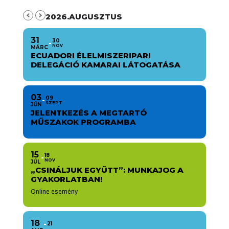
2026.AUGUSZTUS
31
30
NOV
MÁRC
ECUADORI ÉLELMISZERIPARI
DELEGÁCIÓ KAMARAI LÁTOGATÁSA
03
09
SZEPT
JÚN
JELENTKEZÉS A MEGTARTÓ
MŰSZAKOK PROGRAMBA
15
18
NOV
JÚL
„CSINÁLJUK EGYÜTT”: MUNKAJOG A
GYAKORLATBAN!
Online esemény
18
21