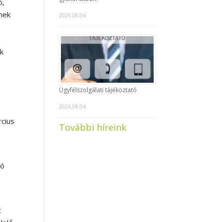
ó,
nek
2026.08.04.
ak
Ügyfélszolgálati tájékoztató
2026.08.04.
rcius
További híreink
tó
t