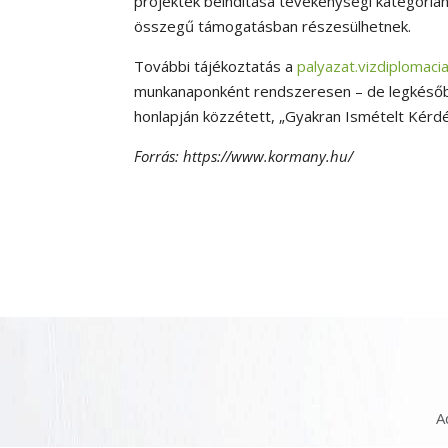
projektek beindítása tevékenységi kategórián
összegű támogatásban részesülhetnek.
További tájékoztatás a
palyazat.vizdiplomac
munkanaponként rendszeresen – de legkésőbb
honlapján közzétett, „Gyakran Ismételt Kér
Forrás: https://www.kormany.hu/
A