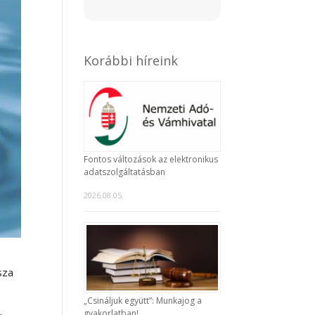
Korábbi híreink
Fontos változások az elektronikus
adatszolgáltatásban
2026.08.05.
sza
.
„Csináljuk együtt”: Munkajog a
gyakorlatban!