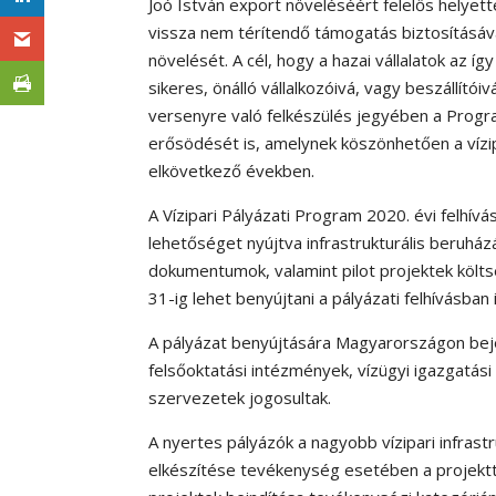
Joó István export növeléséért felelős helyett
vissza nem térítendő támogatás biztosításáv
növelését. A cél, hogy a hazai vállalatok az
sikeres, önálló vállalkozóivá, vagy beszállítói
versenyre való felkészülés jegyében a Progra
erősödését is, amelynek köszönhetően a vízi
elkövetkező években.
A Vízipari Pályázati Program 2020. évi felhí
lehetőséget nyújtva infrastrukturális beruhá
dokumentumok, valamint pilot projektek költs
31-ig lehet benyújtani a pályázati felhívásba
A pályázat benyújtására Magyarországon bej
felsőoktatási intézmények, vízügyi igazgatási
szervezetek jogosultak.
A nyertes pályázók a nagyobb vízipari infra
elkészítése tevékenység esetében a projektte