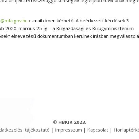
ál a projekttel összefüggő költségeik legfeljebb 65%-ának megfe
ia@mfa.gov.hu
e-mail címen kérhető. A beérkezett kérdések 3
 2020. március 25-ig – a Külgazdasági és Külügyminisztérium
dések” elnevezésű dokumentumban kerülnek írásban megválaszolá
© HBKIK 2023.
datkezelési tájékoztató
|
Impresszum
|
Kapcsolat
|
Honlaptérk