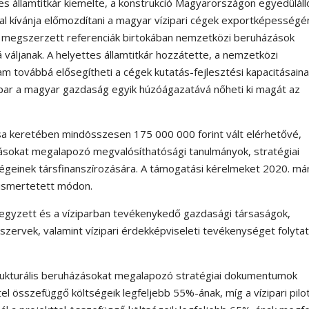
es államtitkár kiemelte, a konstrukció Magyarországon egyedüláll
al kívánja előmozdítani a magyar vízipari cégek exportképességé
 így megszerzett referenciák birtokában nemzetközi beruházások
vá váljanak. A helyettes államtitkár hozzátette, a nemzetközi
m továbbá elősegítheti a cégek kutatás-fejlesztési kapacitásain
par a magyar gazdaság egyik húzóágazatává nőheti ki magát az
vása keretében mindösszesen 175 000 000 forint vált elérhetővé,
zásokat megalapozó megvalósíthatósági tanulmányok, stratégiai
égeinek társfinanszírozására. A támogatási kérelmeket 2020. má
n ismertetett módon.
egyzett és a víziparban tevékenykedő gazdasági társaságok,
 szervek, valamint vízipari érdekképviseleti tevékenységet folyta
strukturális beruházásokat megalapozó stratégiai dokumentumok
l összefüggő költségeik legfeljebb 55%-ának, míg a vízipari pilo