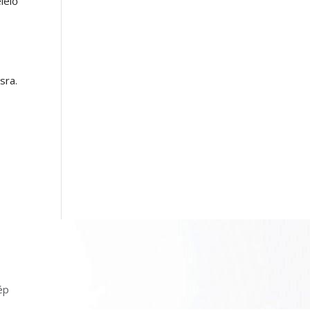
lelő
sra.
ép