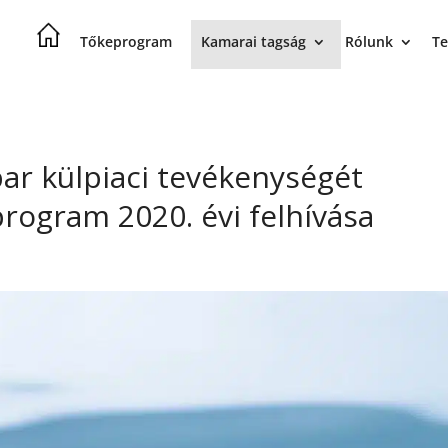
Tőkeprogram
Kamarai tagság
Rólunk
Te
par külpiaci tevékenységét
program 2020. évi felhívása