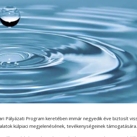
ari Pályázati Program keretében immár negyedik éve biztosít vis
llalatok külpiaci megjelenésének, tevékenységeinek támogatására