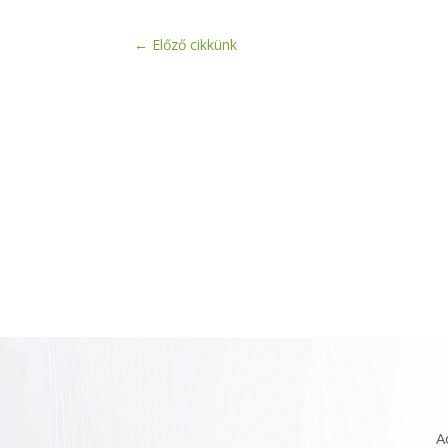
←
Előző cikkünk
A