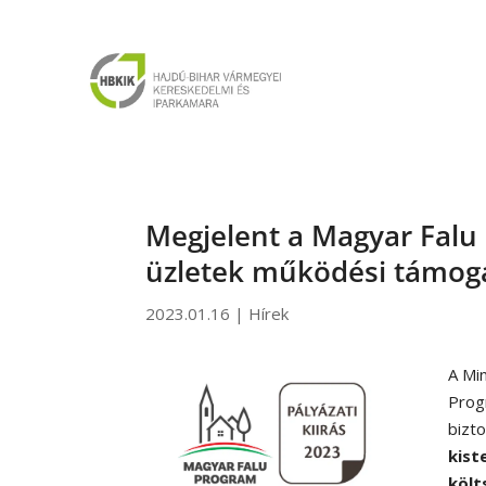
Megjelent a Magyar Falu 
üzletek működési támogat
2023.01.16
|
Hírek
A Mi
Prog
bizt
kist
költ