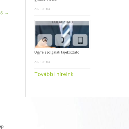
2026.08.04.
ől
→
Ügyfélszolgálati tájékoztató
2026.08.04.
További híreink
ép