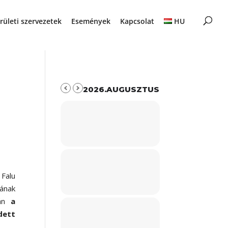
rületi szervezetek
Események
Kapcsolat
HU
2026.AUGUSZTUS
Falu
ának
ján
a
dett