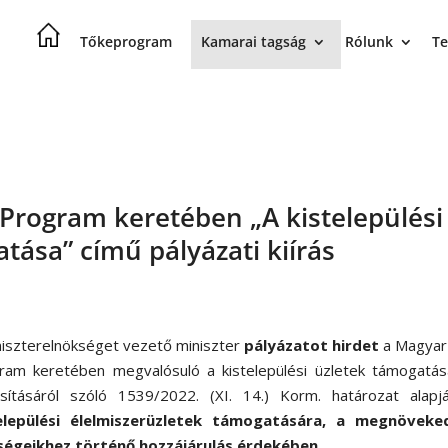
Tőkeprogram
Kamarai tagság
Rólunk
Te
Program keretében „A kistelepülési
ása” című pályázati kiírás
niszterelnökséget vezető miniszter
pályázatot hirdet
a Magyar 
ram keretében megvalósuló a kistelepülési üzletek támogatás
osításáról szóló 1539/2022. (XI. 14.) Korm. határozat alap
elepülési élelmiszerüzletek támogatására, a megnöveke
ségeikhez történő hozzájárulás érdekében
.