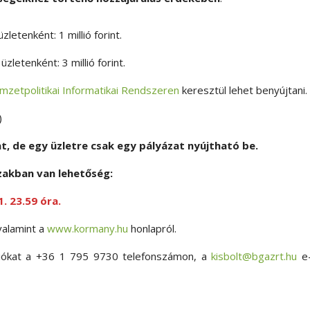
etenként: 1 millió forint.
letenként: 3 millió forint.
mzetpolitikai Informatikai Rendszeren
keresztül lehet benyújtani.
)
t, de egy üzletre csak egy pályázat nyújtható be.
zakban van lehetőség:
1. 23.59 óra.
valamint a
www.kormany.hu
honlapról.
ációkat a +36 1 795 9730 telefonszámon, a
kisbolt@bgazrt.hu
e