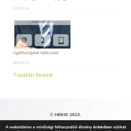
2026.08.04.
Ügyfélszolgálati tájékoztató
2026.08.04.
További híreink
© HBKIK 2023.
Adatkezelési tájékoztató
|
Impresszum
|
A weboldalon a minőségi felhasználói élmény érdekében sütiket
Kapcsolat
|
Honlaptérkép