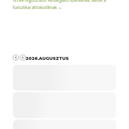
NTAK regisztráció vendéglátó üzleteknek, illetve a
turisztikai attrakcióknak
→
2026.AUGUSZTUS