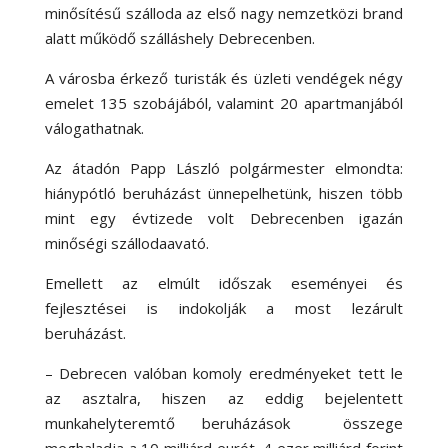
minősítésű szálloda az első nagy nemzetközi brand
alatt működő szálláshely Debrecenben.
A városba érkező turisták és üzleti vendégek négy
emelet 135 szobájából, valamint 20 apartmanjából
válogathatnak.
Az átadón Papp László polgármester elmondta:
hiánypótló beruházást ünnepelhetünk, hiszen több
mint egy évtizede volt Debrecenben igazán
minőségi szállodaavató.
Emellett az elmúlt időszak eseményei és
fejlesztései is indokolják a most lezárult
beruházást.
– Debrecen valóban komoly eredményeket tett le
az asztalra, hiszen az eddig bejelentett
munkahelyteremtő beruházások összege
meghaladja a 10 milliárd eurót. 4 ezer milliárd forint