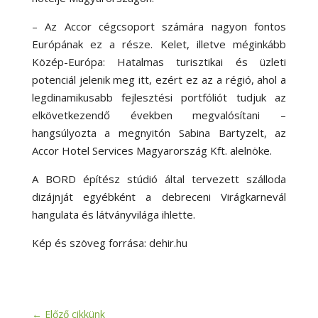
– Az Accor cégcsoport számára nagyon fontos
Európának ez a része. Kelet, illetve méginkább
Közép-Európa: Hatalmas turisztikai és üzleti
potenciál jelenik meg itt, ezért ez az a régió, ahol a
legdinamikusabb fejlesztési portfóliót tudjuk az
elkövetkezendő években megvalósítani –
hangsúlyozta a megnyitón Sabina Bartyzelt, az
Accor Hotel Services Magyarország Kft. alelnöke.
A BORD építész stúdió által tervezett szálloda
dizájnját egyébként a debreceni Virágkarnevál
hangulata és látványvilága ihlette.
Kép és szöveg forrása: dehir.hu
←
Előző cikkünk