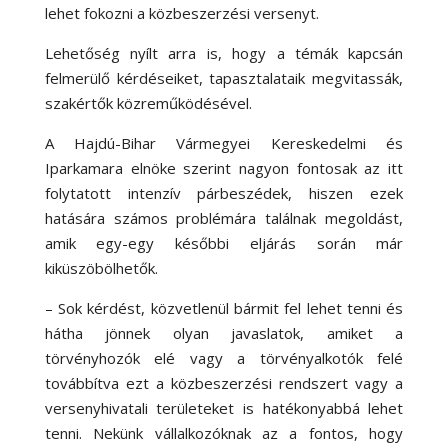
lehet fokozni a közbeszerzési versenyt.
Lehetőség nyílt arra is, hogy a témák kapcsán
felmerülő kérdéseiket, tapasztalataik megvitassák,
szakértők közreműködésével.
A Hajdú-Bihar Vármegyei Kereskedelmi és
Iparkamara elnöke szerint nagyon fontosak az itt
folytatott intenzív párbeszédek, hiszen ezek
hatására számos problémára találnak megoldást,
amik egy-egy későbbi eljárás során már
kiküszöbölhetők.
– Sok kérdést, közvetlenül bármit fel lehet tenni és
hátha jönnek olyan javaslatok, amiket a
törvényhozók elé vagy a törvényalkotók felé
továbbítva ezt a közbeszerzési rendszert vagy a
versenyhivatali területeket is hatékonyabbá lehet
tenni. Nekünk vállalkozóknak az a fontos, hogy