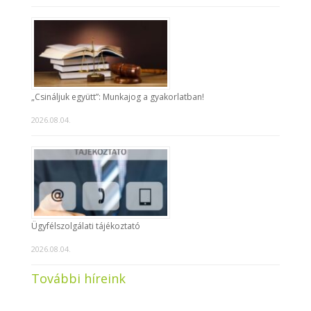
„Csináljuk együtt”: Munkajog a gyakorlatban!
2026.08.04.
Ügyfélszolgálati tájékoztató
2026.08.04.
További híreink