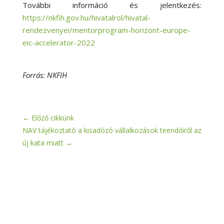
További információ és jelentkezés:
https://nkfih.gov.hu/hivatalrol/hivatal-
rendezvenyei/mentorprogram-horizont-europe-
eic-accelerator-2022
Forrás: NKFIH
←
Előző cikkünk
NAV tájékoztató a kisadózó vállalkozások teendőiről az
új kata miatt
→