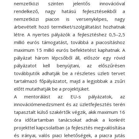
nemzetközi szinten jelentős innovációval
rendelkező, nagy hatású fejlesztéseikből a
nemzetközi piacon is versenyképes, nagy
árbevételt hozó terméket/szolgáltatást hozhatnak
létre. A nyertes pályázók a fejlesztéshez 0,5–2,5
millió eurós támogatást, továbbá a piacosításhoz
maximum 15 millió eurós befektetést kaphatnak. A
pályázat három lépcsőből áll, először egy rövid
pályázatot kell benyújtani, az előszűrésen
továbbjutók adhatják be a részletes üzleti tervet
tartalmazó főpályázatot, majd a legjobbak a zsűri
előtt mutathatják be a projektjüket.
A mentorálást az EU-s pályázatok, az
innovációmenedzsment és az üzletfejlesztés terén
tapasztalt külső szakértők végzik, akik maximum 16
óra időtartamban tanácsokat adnak a konkrét
projekttel kapcsolatban (a fejlesztés megvalósítása
és irányai, valós piaci lehetőségek, a piacra jutás