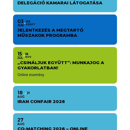
DELEGÁCIÓ KAMARAI LÁTOGATÁSA
03
09
SZEPT
JÚN
JELENTKEZÉS A MEGTARTÓ
MŰSZAKOK PROGRAMBA
15
18
NOV
JÚL
„CSINÁLJUK EGYÜTT”: MUNKAJOG A
GYAKORLATBAN!
Online esemény
18
21
AUG
IRAN CONFAIR 2026
27
AUG
CO-MATCHING 2026 – ONLINE