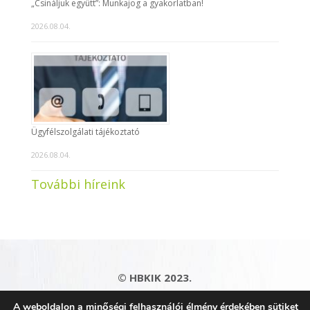
„Csináljuk együtt”: Munkajog a gyakorlatban!
2026.08.04.
Ügyfélszolgálati tájékoztató
2026.08.04.
További híreink
© HBKIK 2023.
Adatkezelési tájékoztató
|
Impresszum
|
A weboldalon a minőségi felhasználói élmény érdekében sütiket