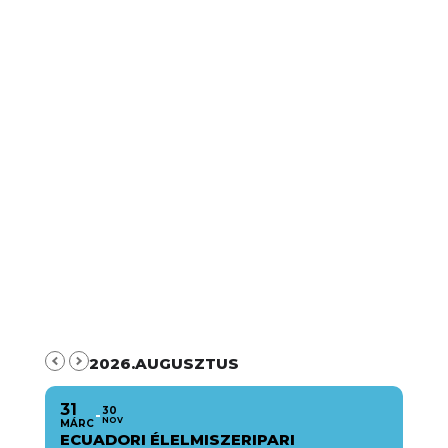
2026.AUGUSZTUS
31
30
NOV
MÁRC
ECUADORI ÉLELMISZERIPARI