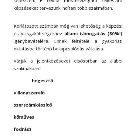
képezzen. E célból mestervizsgára felkészítő
képzéseket tervezünk indítani több szakmában.
Korlátozott számban még van lehetőség a képzési
és vizsgaköltségekhez
állami támogatás (80%!)
igénybevételére. Ennek feltétele a gyakorlati
oktatásba történő bekapcsolódás vállalása.
Várjuk a jelentkezéseket elsősorban az alábbi
szakmákban:
hegesztő
villanyszerelő
szerszámkészítő
kőműves
fodrász