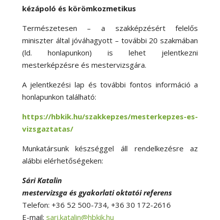
kézápoló és körömkozmetikus
Természetesen – a szakképzésért felelős
miniszter által jóváhagyott – további 20 szakmában
(ld. honlapunkon) is lehet jelentkezni
mesterképzésre és mestervizsgára.
A jelentkezési lap és további fontos információ a
honlapunkon található:
https://hbkik.hu/szakkepzes/mesterkepzes-es-
vizsgaztatas/
Munkatársunk készséggel áll rendelkezésre az
alábbi elérhetőségeken:
Sári Katalin
mestervizsga és gyakorlati oktatói referens
Telefon: +36 52 500-734, +36 30 172-2616
E-mail:
sari.katalin@hbkik.hu