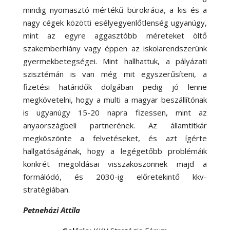
mindig nyomasztó mértékű bürokrácia, a kis és a
nagy cégek közötti esélyegyenlőtlenség ugyanúgy,
mint az egyre aggasztóbb méreteket öltő
szakemberhiány vagy éppen az iskolarendszerünk
gyermekbetegségei. Mint hallhattuk, a pályázati
szisztémán is van még mit egyszerűsíteni, a
fizetési határidők dolgában pedig jó lenne
megkövetelni, hogy a multi a magyar beszállítónak
is ugyanúgy 15-20 napra fizessen, mint az
anyaországbeli partnerének. Az államtitkár
megköszönte a felvetéseket, és azt ígérte
hallgatóságának, hogy a legégetőbb problémáik
konkrét megoldásai visszaköszönnek majd a
formálódó, és 2030-ig előretekintő kkv-
stratégiában.
Petneházi Attila