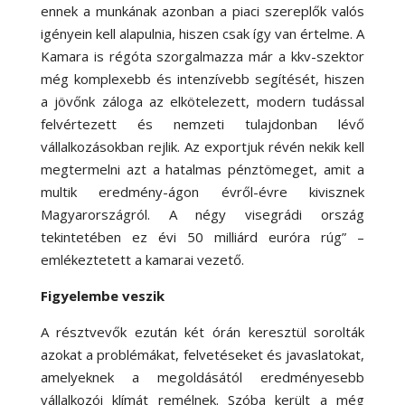
ennek a munkának azonban a piaci szereplők valós
igényein kell alapulnia, hiszen csak így van értelme. A
Kamara is régóta szorgalmazza már a kkv-szektor
még komplexebb és intenzívebb segítését, hiszen
a jövőnk záloga az elkötelezett, modern tudással
felvértezett és nemzeti tulajdonban lévő
vállalkozásokban rejlik. Az exportjuk révén nekik kell
megtermelni azt a hatalmas pénztömeget, amit a
multik eredmény-ágon évről-évre kivisznek
Magyarországról. A négy visegrádi ország
tekintetében ez évi 50 milliárd euróra rúg” –
emlékeztetett a kamarai vezető.
Figyelembe veszik
A résztvevők ezután két órán keresztül sorolták
azokat a problémákat, felvetéseket és javaslatokat,
amelyeknek a megoldásától eredményesebb
vállalkozói klímát remélnek. Szóba került a még