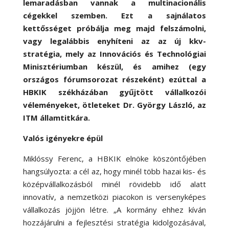
lemaradásban vannak a multinacionális
cégekkel szemben. Ezt a sajnálatos
kettősséget próbálja meg majd felszámolni,
vagy legalábbis enyhíteni az az új kkv-
stratégia, mely az Innovációs és Technológiai
Minisztériumban készül, és amihez (egy
országos fórumsorozat részeként) ezúttal a
HBKIK székházában gyűjtött vállalkozói
véleményeket, ötleteket Dr. György László, az
ITM államtitkára.
Valós igényekre épül
Miklóssy Ferenc, a HBKIK elnöke köszöntőjében
hangsúlyozta: a cél az, hogy minél több hazai kis- és
középvállalkozásból minél rövidebb idő alatt
innovatív, a nemzetközi piacokon is versenyképes
vállalkozás jöjjön létre. „A kormány ehhez kíván
hozzájárulni a fejlesztési stratégia kidolgozásával,