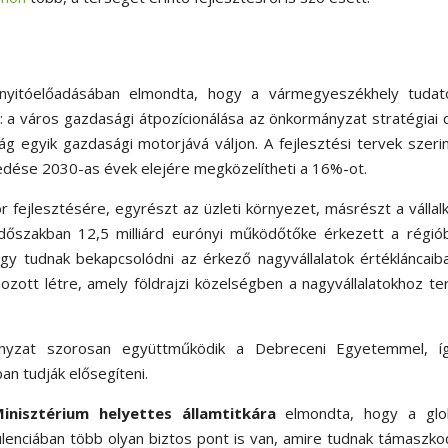
yitóelőadásában elmondta, hogy a vármegyeszékhely tudat
a város gazdasági átpozícionálása az önkormányzat stratégiai c
ág egyik gazdasági motorjává váljon. A fejlesztési tervek szeri
sedése 2030-as évek elejére megközelítheti a 16%-ot.
r fejlesztésére, egyrészt az üzleti környezet, másrészt a vállal
időszakban 12,5 milliárd eurónyi működőtőke érkezett a régió
gy tudnak bekapcsolódni az érkező nagyvállalatok értékláncaib
ott létre, amely földrajzi közelségben a nagyvállalatokhoz t
nyzat szorosan együttműködik a Debreceni Egyetemmel, í
ban tudják elősegíteni.
nisztérium helyettes államtitkára
elmondta, hogy a glob
ulenciában több olyan biztos pont is van, amire tudnak támaszko