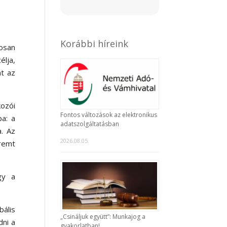
Korábbi híreink
osan
élja,
nt az
kozói
Fontos változások az elektronikus
ba: a
adatszolgáltatásban
a. Az
2026.08.05.
eremt
gy a
ális
„Csináljuk együtt”: Munkajog a
dni a
gyakorlatban!