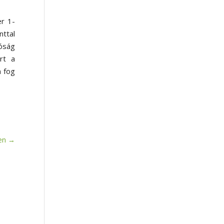
r 1-
nttal
dóság
rt a
m fog
en
→