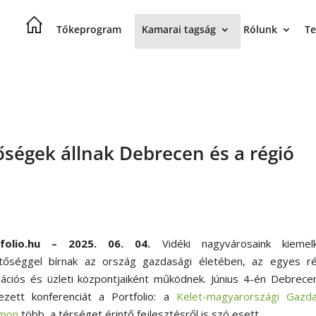
Tőkeprogram
Kamarai tagság
Rólunk
Te
ségek állnak Debrecen és a régió
tfolio.hu – 2025. 06. 04.
Vidéki nagyvárosaink kiemel
ntőséggel bírnak az ország gazdasági életében, az egyes ré
vációs és üzleti központjaiként működnek. Június 4-én Debrec
ezett konferenciát a Portfolio: a
Kelet-magyarországi Gazda
mon
több, a térséget érintő fejlesztésről is szó esett.