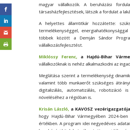
magyar vállalkozók. A beruházási fordul
társasházfejlesztések, látszik a fordulat a lak
A helyettes államtitkár hozzátette: szük
termelékenységgel, energiahatékonysággal 
többek között a Demján Sándor Progra
vállalkozásfejlesztést.
Miklóssy Ferenc,
a Hajdú-Bihar Várme
vállalkozóknak is nehéz alkalmazkodni az inga
Meglátása szerint a termelékenység dinami
valamint több munkaerőt szükséges átirányít
digitalizálás, automatizálás, robotizáci
növeléséhez a régióban is.
Krisán László,
a KAVOSZ vezérigazgatój
hogy Hajdú-Bihar Vármegyében 2024-ben 41
értékben. A program idei negyedéves adatai 