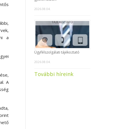
ntős
2026.08.04.
bbi,
vek,
ni a
Ügyfélszolgálati tájékoztató
gyei
2026.08.04.
További híreink
lése,
al. A
sség
ndta,
rint
rhető