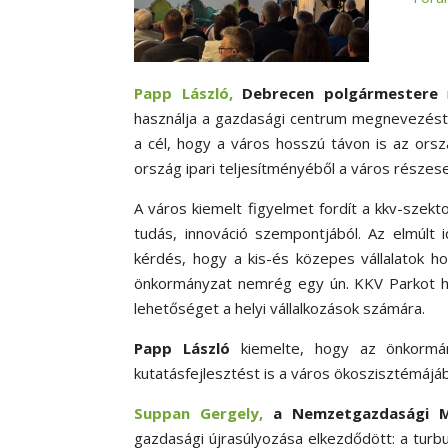
Papp László,
Debrecen polgármestere
n
használja a gazdasági centrum megnevezést: 
a cél, hogy a város hosszú távon is az orsz
ország ipari teljesítményéből a város része
A város kiemelt figyelmet fordít a kkv-szekto
tudás, innováció szempontjából. Az elmúlt 
kérdés, hogy a kis-és közepes vállalatok ho
önkormányzat nemrég egy ún. KKV Parkot hoz
lehetőséget a helyi vállalkozások számára.
Papp László
kiemelte, hogy az önkormá
kutatásfejlesztést is a város ökoszisztémájá
Suppan Gergely,
a Nemzetgazdasági Mi
gazdasági újrasúlyozása elkezdődött: a turb