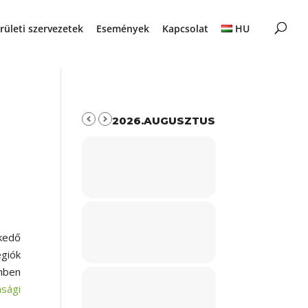
rületi szervezetek
Események
Kapcsolat
HU
2026.AUGUSZTUS
kedő
giók
enben
sági