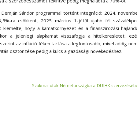
ránya a szerződésszámot tekintve pedig meghaladta a 70%-ot.
a Demján Sándor programmal történt integráció: 2024. novembe
3,5%-ra csökkent, 2025. március 1-jétől újabb fél százalékpo
t kiemelte, hogy a kamatkörnyezet és a finanszírozási hajlan
or a jelenlegi alapkamat visszafogja a hitelkeresletet, ezé
szerint az infláció féken tartása a legfontosabb, mivel addig ne
tivitás ösztönzése pedig a kulcs a gazdasági növekedéshez.​
Szakmai utak Németországba a DUIHK szervezéséb