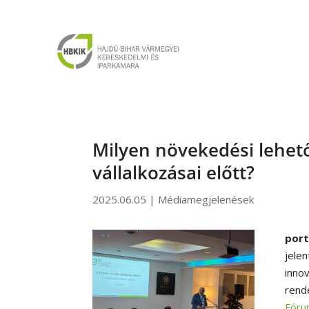
Milyen növekedési lehető
vállalkozásai előtt?
2025.06.05
|
Médiamegjelenések
por
jele
inno
rend
Fóru