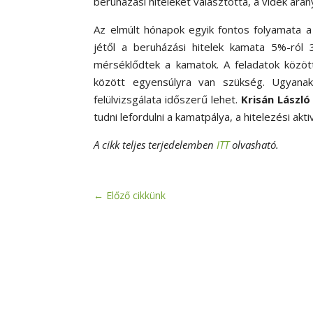
beruházási hiteleket választotta, a vidék a
Az elmúlt hónapok egyik fontos folyamata 
jétől a beruházási hitelek kamata 5%-ról 
mérséklődtek a kamatok.​ A feladatok közöt
között egyensúlyra van szükség.​ Ugyanakk
felülvizsgálata időszerű lehet.​
Krisán László
tudni lefordulni a kamatpálya, a hitelezési ak
A cikk teljes terjedelemben
ITT
olvasható.
←
Előző cikkünk