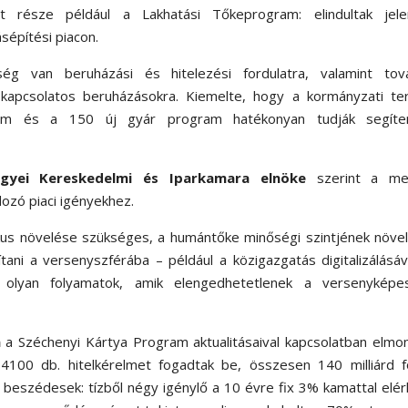
at része például a Lakhatási Tőkeprogram: elindultak jele
ásépítési piacon.
ség van beruházási és hitelezési fordulatra, valamint tová
kapcsolatos beruházásokra. Kiemelte, hogy a kormányzati ter
m és a 150 új gyár program hatékonyan tudják segíte
gyei Kereskedelmi és Iparkamara elnöke
szerint a me
dozó piaci igényekhez.
kus növelése szükséges, a humántőke minőségi szintjének növe
ani a versenyszférába – például a közigazgatás digitalizálásáv
ó is olyan folyamatok, amik elengedhetetlenek a versenyképe
a
a Széchenyi Kártya Program aktualitásaival kapcsolatban elmo
00 db. hitelkérelmet fogadtak be, összesen 140 milliárd fo
beszédesek: tízből négy igénylő a 10 évre fix 3% kamattal elé