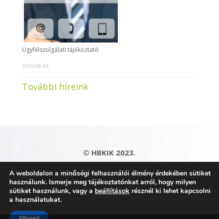
Ügyfélszolgálati tájékoztató
2026.08.04.
További híreink
© HBKIK 2023.
Adatkezelési tájékoztató
|
Impresszum
|
A weboldalon a minőségi felhasználói élmény érdekében sütiket
Kapcsolat
|
Honlaptérkép
használunk. Ismerje meg tájékoztatónkat arról, hogy milyen
sütiket használunk, vagy a
beállítások
résznél ki lehet kapcsolni
a használatukat.
Elfogad