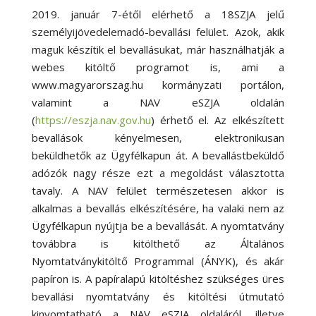
2019. január 7-étől elérhető a 18SZJA jelű
személyijövedelemadó-bevallási felület. Azok, akik
maguk készítik el bevallásukat, már használhatják a
webes kitöltő programot is, ami a
www.magyarorszag.hu kormányzati portálon,
valamint a NAV eSZJA oldalán
(
https://eszja.nav.gov.hu
) érhető el. Az elkészített
bevallások kényelmesen, elektronikusan
beküldhetők az Ügyfélkapun át. A bevallástbeküldő
adózók nagy része ezt a megoldást választotta
tavaly. A NAV felület természetesen akkor is
alkalmas a bevallás elkészítésére, ha valaki nem az
Ügyfélkapun nyújtja be a bevallását. A nyomtatvány
továbbra is kitölthető az Általános
Nyomtatványkitöltő Programmal (ÁNYK), és akár
papíron is. A papíralapú kitöltéshez szükséges üres
bevallási nyomtatvány és kitöltési útmutató
kinyomtatható a NAV eSZJA oldaláról, illetve