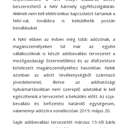
beszerezhető a NAV bármely ügyfélszolgálatán.
Akiknek nem kell elektronikus kapcsolatot tartaniuk a
NAV-val, továbbra is beküldhetik postán
bevallásukat.
A NAV ebben az évben még több adózónak, a
magánszemélyeken túl már az egyéni
vállalkozóknak is készít adóbevallási tervezetet a
mezőgazdasági őstermelőkhöz és az áfafizetésre
kötelezett magánszemélyekhez hasonlóan. Nekik
azonban az adott tevékenységből származó
jövedelemmel, illetve az adóhatósági
nyilvántartásokban nem szereplő adatokkal ki kell
egészíteniük a tervezetet a beküldés előtt. Az szja-
bevallási és befizetési határidő egységesen,
valamennyi adózóra vonatkozóan 2019. május 20.
Saját adóbevallási tervezetét március 15-től bárki