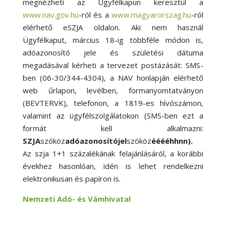
megnézheti az Ügyfélkapun keresztül a
www.nav.gov.hu
-ról és a
www.magyarorszag.hu
-ról
elérhető eSZJA oldalon. Aki nem használ
Ügyfélkaput, március 18-ig többféle módon is,
adóazonosító jele és születési dátuma
megadásával kérheti a tervezet postázását: SMS-
ben (06-30/344-4304), a NAV honlapján elérhető
web űrlapon, levélben, formanyomtatványon
(BEVTERVK), telefonon, a 1819-es hívószámon,
valamint az ügyfélszolgálatokon (SMS-ben ezt a
formát kell alkalmazni:
SZJA
szóköz
adóazonosítójel
szóköz
ééééhhnn).
Az szja 1+1 százalékának felajánlásáról, a korábbi
évekhez hasonlóan, idén is lehet rendelkezni
elektronikusan és papíron is.
Nemzeti Adó- és Vámhivatal