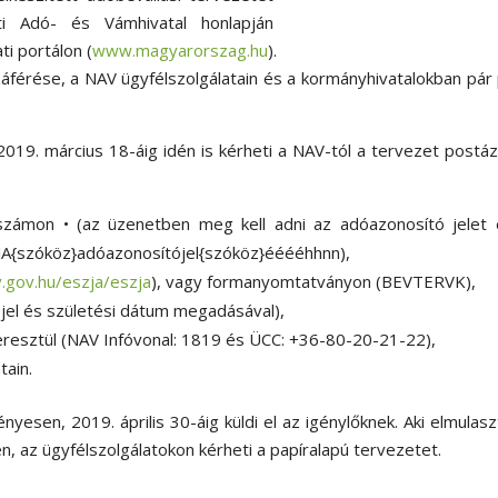
i Adó- és Vámhivatal honlapján
ti portálon (
www.magyarorszag.hu
).
férése, a NAV ügyfélszolgálatain és a kormányhivatalokban pár
2019. március 18-áig idén is kérheti a NAV-tól a tervezet postá
ámon • (az üzenetben meg kell adni az adóazonosító jelet 
ZJA{szóköz}adóazonosítójel{szóköz}ééééhhnn),
.gov.hu/eszja/eszja
), vagy formanyomtatványon (BEVTERVK),
 jel és születési dátum megadásával),
eresztül (NAV Infóvonal: 1819 és ÜCC: +36-80-20-21-22),
tain.
yesen, 2019. április 30-áig küldi el az igénylőknek. Aki elmulasz
n, az ügyfélszolgálatokon kérheti a papíralapú tervezetet.