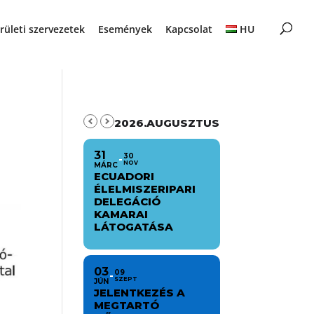
rületi szervezetek
Események
Kapcsolat
HU
2026.AUGUSZTUS
31
30
NOV
MÁRC
ECUADORI
ÉLELMISZERIPARI
DELEGÁCIÓ
KAMARAI
LÁTOGATÁSA
03
09
SZEPT
JÚN
JELENTKEZÉS A
MEGTARTÓ