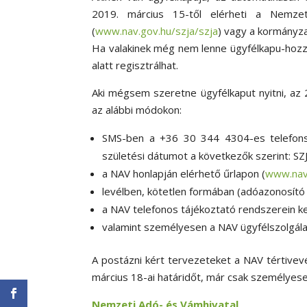
2019. március 15-től elérheti a Nemzet
(
www.nav.gov.hu/szja/szja
) vagy a kormányza
Ha valakinek még nem lenne ügyfélkapu-hozzá
alatt regisztrálhat.
Aki mégsem szeretne ügyfélkaput nyitni, az 
az alábbi módokon:
SMS-ben a +36 30 344 4304-es telefonsz
születési dátumot a következők szerint: S
a NAV honlapján elérhető űrlapon (
www.nav
levélben, kötetlen formában (adóazonosító
a NAV telefonos tájékoztató rendszerein k
valamint személyesen a NAV ügyfélszolgála
A postázni kért tervezeteket a NAV tértivevén
március 18-ai határidőt, már csak személyese
Nemzeti Adó- és Vámhivatal