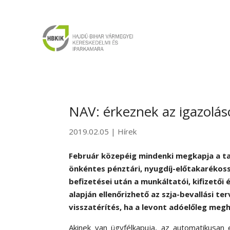
NAV: érkeznek az igazolás
2019.02.05
|
Hírek
Február közepéig mindenki megkapja a ta
önkéntes pénztári, nyugdíj-előtakarékoss
befizetései után a munkáltatói, kifizetői 
alapján ellenőrizhető az szja-bevallási t
visszatérítés, ha a levont adóelőleg meg
Akinek van ügyfélkapuja, az automatikusan e