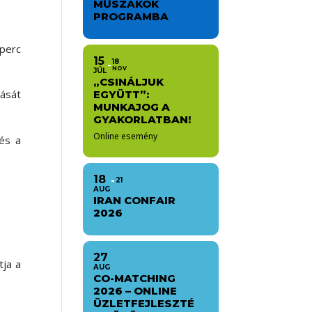
MŰSZAKOK
PROGRAMBA
 perc
15
18
NOV
JÚL
„CSINÁLJUK
zását
EGYÜTT”:
MUNKAJOG A
GYAKORLATBAN!
Online esemény
és a
18
21
AUG
IRAN CONFAIR
2026
27
tja a
AUG
CO-MATCHING
2026 – ONLINE
ÜZLETFEJLESZTÉ