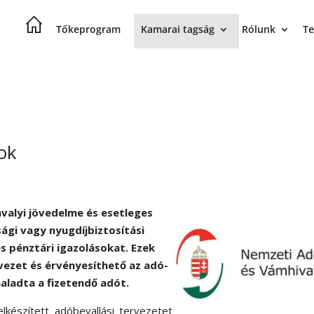
Tőkeprogram
Kamarai tagság
Rólunk
Te
ok
valyi jövedelme és esetleges
ági vagy nyugdíjbiztosítási
és pénztári igazolásokat. Ezek
ervezet és érvényesíthető az adó-
haladta a fizetendő adót.
lkészített adóbevallási tervezetet