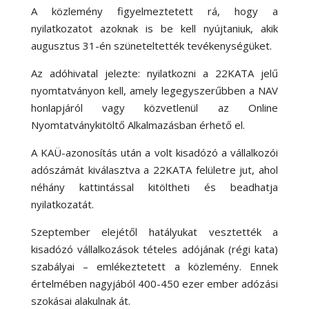
A közlemény figyelmeztetett rá, hogy a
nyilatkozatot azoknak is be kell nyújtaniuk, akik
augusztus 31-én szüneteltették tevékenységüket.
Az adóhivatal jelezte: nyilatkozni a 22KATA jelű
nyomtatványon kell, amely legegyszerűbben a NAV
honlapjáról vagy közvetlenül az Online
Nyomtatványkitöltő Alkalmazásban érhető el.
A KAÜ-azonosítás után a volt kisadózó a vállalkozói
adószámát kiválasztva a 22KATA felületre jut, ahol
néhány kattintással kitöltheti és beadhatja
nyilatkozatát.
Szeptember elejétől hatályukat vesztették a
kisadózó vállalkozások tételes adójának (régi kata)
szabályai – emlékeztetett a közlemény. Ennek
értelmében nagyjából
400-450 ezer ember adózási
szokásai alakulnak át
.