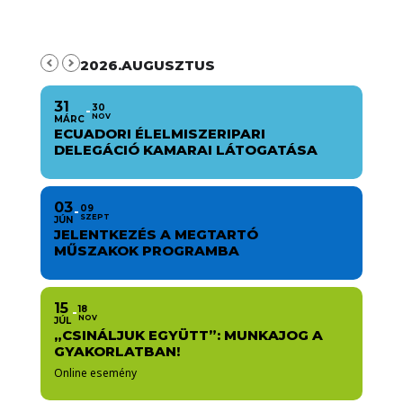
2026.AUGUSZTUS
31
30
NOV
MÁRC
ECUADORI ÉLELMISZERIPARI
DELEGÁCIÓ KAMARAI LÁTOGATÁSA
03
09
SZEPT
JÚN
JELENTKEZÉS A MEGTARTÓ
MŰSZAKOK PROGRAMBA
15
18
NOV
JÚL
„CSINÁLJUK EGYÜTT”: MUNKAJOG A
GYAKORLATBAN!
Online esemény