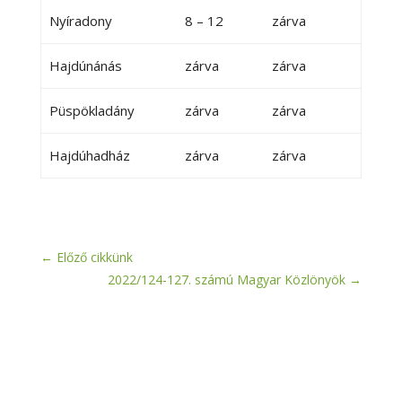
Nyíradony
8 – 12
zárva
Hajdúnánás
zárva
zárva
Püspökladány
zárva
zárva
Hajdúhadház
zárva
zárva
←
Előző cikkünk
2022/124-127. számú Magyar Közlönyök
→