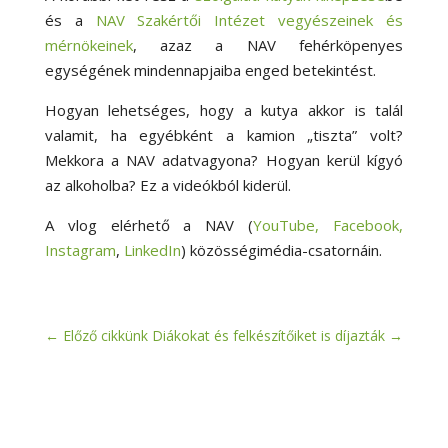
és a
NAV Szakértői Intézet vegyészeinek és
mérnökeinek
, azaz a NAV fehérköpenyes
egységének mindennapjaiba enged betekintést.
Hogyan lehetséges, hogy a kutya akkor is talál
valamit, ha egyébként a kamion „tiszta” volt?
Mekkora a NAV adatvagyona? Hogyan kerül kígyó
az alkoholba? Ez a videókból kiderül.
A vlog elérhető a NAV (
YouTube,
Facebook,
Instagram
,
LinkedIn
) közösségimédia-csatornáin.
←
Előző cikkünk
Diákokat és felkészítőiket is díjazták
→