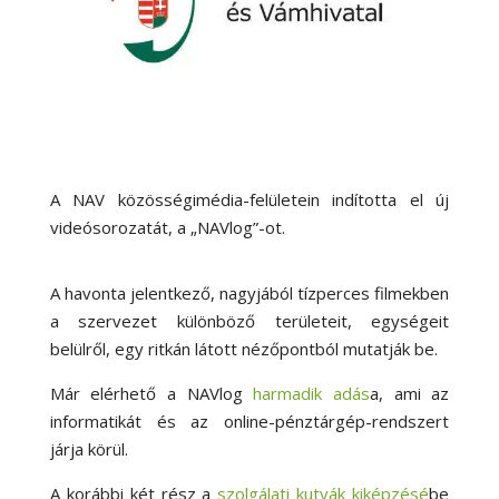
A NAV közösségimédia-felületein indította el új
videósorozatát, a „NAVlog”-ot.
A havonta jelentkező, nagyjából tízperces filmekben
a szervezet különböző területeit, egységeit
belülről, egy ritkán látott nézőpontból mutatják be.
Már elérhető a NAVlog
harmadik adás
a, ami az
informatikát és az online-pénztárgép-rendszert
járja körül.
A korábbi két rész a
szolgálati kutyák kiképzésé
be