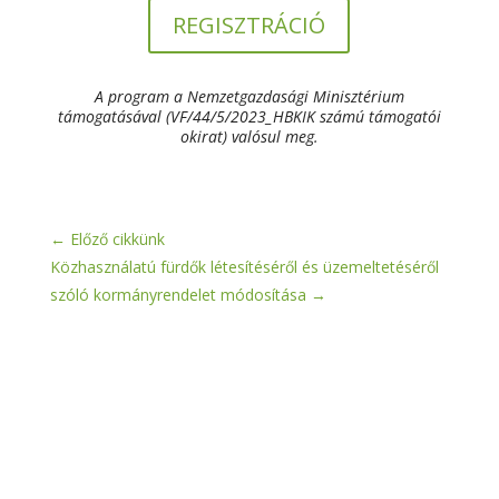
REGISZTRÁCIÓ
A program a Nemzetgazdasági Minisztérium
támogatásával (VF/44/5/2023_HBKIK számú támogatói
okirat) valósul meg.
←
Előző cikkünk
Közhasználatú fürdők létesítéséről és üzemeltetéséről
szóló kormányrendelet módosítása
→