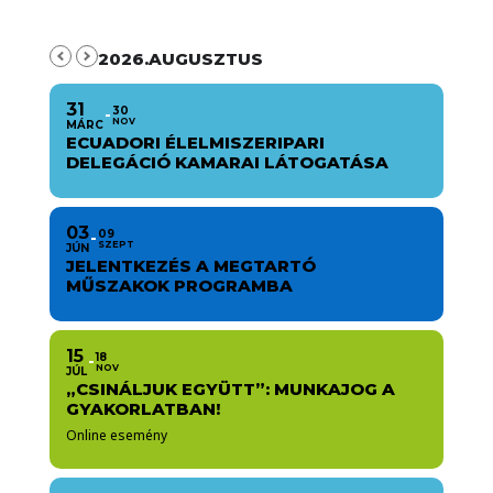
2026.AUGUSZTUS
31
30
NOV
MÁRC
ECUADORI ÉLELMISZERIPARI
DELEGÁCIÓ KAMARAI LÁTOGATÁSA
03
09
SZEPT
JÚN
JELENTKEZÉS A MEGTARTÓ
MŰSZAKOK PROGRAMBA
15
18
NOV
JÚL
„CSINÁLJUK EGYÜTT”: MUNKAJOG A
GYAKORLATBAN!
Online esemény