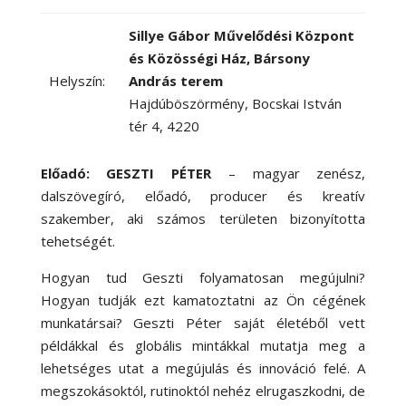
Sillye Gábor Művelődési Központ
és Közösségi Ház, Bársony
Helyszín:
András terem
Hajdúböszörmény, Bocskai István
tér 4, 4220
Előadó: GESZTI PÉTER
– magyar zenész,
dalszövegíró, előadó, producer és kreatív
szakember, aki számos területen bizonyította
tehetségét.
Hogyan tud Geszti folyamatosan megújulni?
Hogyan tudják ezt kamatoztatni az Ön cégének
munkatársai? Geszti Péter saját életéből vett
példákkal és globális mintákkal mutatja meg a
lehetséges utat a megújulás és innováció felé. A
megszokásoktól, rutinoktól nehéz elrugaszkodni, de