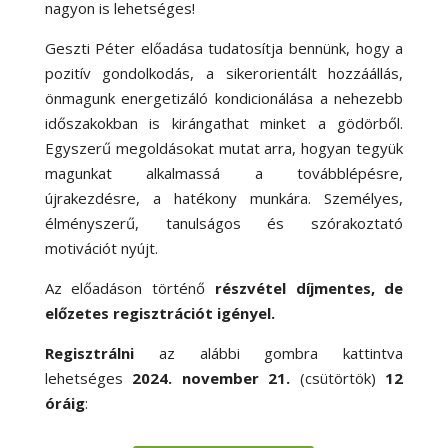
nagyon is lehetséges!
Geszti Péter előadása tudatosítja bennünk, hogy a
pozitív gondolkodás, a sikerorientált hozzáállás,
önmagunk energetizáló kondicionálása a nehezebb
időszakokban is kirángathat minket a gödörből.
Egyszerű megoldásokat mutat arra, hogyan tegyük
magunkat alkalmassá a továbblépésre,
újrakezdésre, a hatékony munkára. Személyes,
élményszerű, tanulságos és szórakoztató
motivációt nyújt.
Az előadáson történő
részvétel díjmentes, de
előzetes regisztrációt igényel.
Regisztrálni
az alábbi gombra kattintva
lehetséges
2024. november 21.
(csütörtök)
12
óráig
: