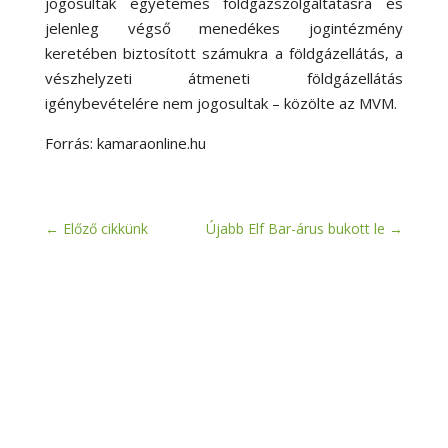
jogosultak egyetemes földgázszolgáltatásra és
jelenleg végső menedékes jogintézmény
keretében biztosított számukra a földgázellátás, a
vészhelyzeti átmeneti földgázellátás
igénybevételére nem jogosultak – közölte az MVM.
Forrás: kamaraonline.hu
←
Előző cikkünk
Újabb Elf Bar-árus bukott le
→