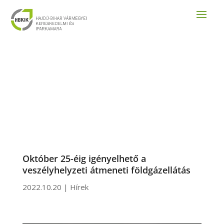
Október 25-éig igényelhető a
veszélyhelyzeti átmeneti földgázellátás
2022.10.20
|
Hírek