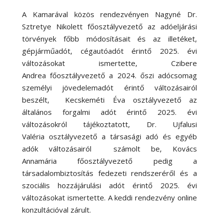
A Kamarával közös rendezvényen Nagyné Dr.
Sztretye Nikolett főosztályvezető az adóeljárási
törvények főbb módosításait és az illetéket,
gépjárműadót, cégautóadót érintő 2025. évi
változásokat ismertette, Czibere
Andrea főosztályvezető a 2024. őszi adócsomag
személyi jövedelemadót érintő változásairól
beszélt, Kecskeméti Éva osztályvezető az
általános forgalmi adót érintő 2025. évi
változásokról tájékoztatott, Dr. Ujfalusi
Valéria osztályvezető a társasági adó és egyéb
adók változásairól számolt be, Kovács
Annamária főosztályvezető pedig a
társadalombiztosítás fedezeti rendszeréről és a
szociális hozzájárulási adót érintő 2025. évi
változásokat ismertette. A keddi rendezvény online
konzultációval zárult.