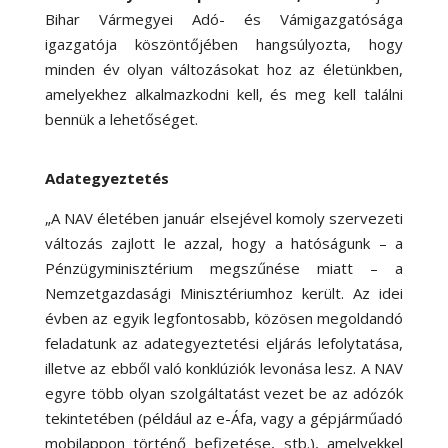
Bihar Vármegyei Adó- és Vámigazgatósága
igazgatója köszöntőjében hangsúlyozta, hogy
minden év olyan változásokat hoz az életünkben,
amelyekhez alkalmazkodni kell, és meg kell találni
bennük a lehetőséget.
Adategyeztetés
„A NAV életében január elsejével komoly szervezeti
változás zajlott le azzal, hogy a hatóságunk – a
Pénzügyminisztérium megszűnése miatt – a
Nemzetgazdasági Minisztériumhoz került. Az idei
évben az egyik legfontosabb, közösen megoldandó
feladatunk az adategyeztetési eljárás lefolytatása,
illetve az ebből való konklúziók levonása lesz. A NAV
egyre több olyan szolgáltatást vezet be az adózók
tekintetében (például az e-Áfa, vagy a gépjárműadó
mobilappon történő befizetése, stb.), amelyekkel