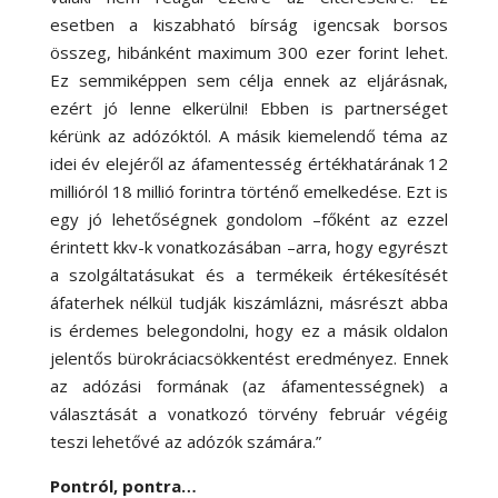
esetben a kiszabható bírság igencsak borsos
összeg, hibánként maximum 300 ezer forint lehet.
Ez semmiképpen sem célja ennek az eljárásnak,
ezért jó lenne elkerülni! Ebben is partnerséget
kérünk az adózóktól. A másik kiemelendő téma az
idei év elejéről az áfamentesség értékhatárának 12
millióról 18 millió forintra történő emelkedése. Ezt is
egy jó lehetőségnek gondolom –főként az ezzel
érintett kkv-k vonatkozásában –arra, hogy egyrészt
a szolgáltatásukat és a termékeik értékesítését
áfaterhek nélkül tudják kiszámlázni, másrészt abba
is érdemes belegondolni, hogy ez a másik oldalon
jelentős bürokráciacsökkentést eredményez. Ennek
az adózási formának (az áfamentességnek) a
választását a vonatkozó törvény február végéig
teszi lehetővé az adózók számára.”
Pontról, pontra…