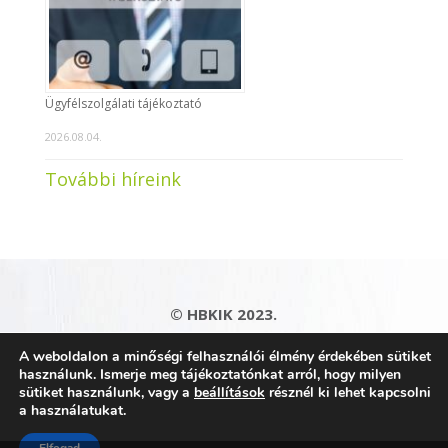
Ügyfélszolgálati tájékoztató
2026.08.04.
További híreink
© HBKIK 2023.
Adatkezelési tájékoztató
|
Impresszum
|
A weboldalon a minőségi felhasználói élmény érdekében sütiket
Kapcsolat
|
Honlaptérkép
használunk. Ismerje meg tájékoztatónkat arról, hogy milyen
sütiket használunk, vagy a
beállítások
résznél ki lehet kapcsolni
a használatukat.