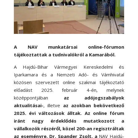
A NAV munkatársai online-fórumon
tájékoztattak a tudnivalókról a Kamarából.
A Hajdú-Bihar Vármegyei Kereskedelmi és
Iparkamara és a Nemzeti Adó- és Vámhivatal
közösen szervezett online szakmai tájékoztató
előadást 2025. február 4-én, melynek
középpontjában
az adójogszabályok
aktualitásai-
, illetve
az azokban bekövetkező
2025. évi változások álltak. Az online fórum
iránt nagy érdeklődés mutatkozott a
vállalkozók részéről, közel 200-an regisztráltak
az eseményre. Dr. Spander Zsolt, a
NAV Hajdú-