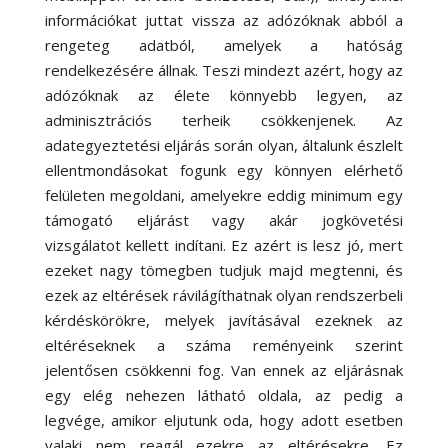
információkat juttat vissza az adózóknak abból a
rengeteg adatból, amelyek a hatóság
rendelkezésére állnak. Teszi mindezt azért, hogy az
adózóknak az élete könnyebb legyen, az
adminisztrációs terheik csökkenjenek. Az
adategyeztetési eljárás során olyan, általunk észlelt
ellentmondásokat fogunk egy könnyen elérhető
felületen megoldani, amelyekre eddig minimum egy
támogató eljárást vagy akár jogkövetési
vizsgálatot kellett indítani. Ez azért is lesz jó, mert
ezeket nagy tömegben tudjuk majd megtenni, és
ezek az eltérések rávilágíthatnak olyan rendszerbeli
kérdéskörökre, melyek javításával ezeknek az
eltéréseknek a száma reményeink szerint
jelentősen csökkenni fog. Van ennek az eljárásnak
egy elég nehezen látható oldala, az pedig a
legvége, amikor eljutunk oda, hogy adott esetben
valaki nem reagál ezekre az eltérésekre. Ez