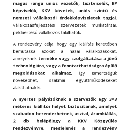
magas rangú uniós vezetők, tisztviselők, EP
képviselők, KKV követek, uniós szintű és
nemzeti vállalkozói érdekképviseletek tagjai
,
vállalkozásfejlesztési szervezetek munkatársai,
példaértékű vállalkozók találhatók.
A rendezvény célja, hogy egy kiállítás keretében
bemutassa azokat a hazai vállalkozásokat,
amelyeknek
terméke vagy szolgáltatása a jövő
technológiára, vagy a fenntarthatóságra épülő
megoldásokat alkalmaz
, így ismertségük
növekedhet, szakmai együttműködéseket
alakíthatnak ki.
A nyertes pályázóknak a szervezők egy 3×3
méteres kiállítói helyet biztosítanak, amelyet
szabadon berendezhetnek, asztal, áramkiállás,
2 db belépőjegy a KKV Közgyűlés
rendezvényre, megjelenés a rendezvény