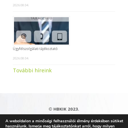
2026.08.04.
Ügyfélszolgálati tájékoztató
2026.08.04.
További híreink
© HBKIK 2023.
Adatkezelési tájékoztató
|
Impresszum
|
A weboldalon a minőségi felhasználói élmény érdekében sütiket
Kapcsolat
|
Honlaptérkép
használunk. Ismerje meg tájékoztatónkat arról, hogy milyen