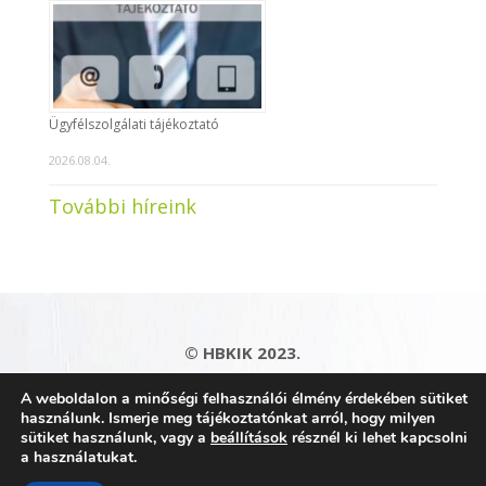
Ügyfélszolgálati tájékoztató
2026.08.04.
További híreink
© HBKIK 2023.
Adatkezelési tájékoztató
|
Impresszum
|
A weboldalon a minőségi felhasználói élmény érdekében sütiket
Kapcsolat
|
Honlaptérkép
használunk. Ismerje meg tájékoztatónkat arról, hogy milyen
sütiket használunk, vagy a
beállítások
résznél ki lehet kapcsolni
a használatukat.