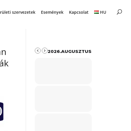
rületi szervezetek
Események
Kapcsolat
HU
an
2026.AUGUSZTUS
iák