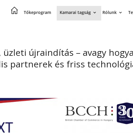
Tőkeprogram
Kamarai tagság
Rólunk
Te
, üzleti újraindítás – avagy hogy
is partnerek és friss technológ