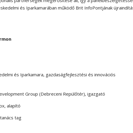
egionális partnerségek megerősítése áll, így a panelbeszélgetésse
skedelmi és Iparkamarában működő Brit InfoPontjának újraindítá
ormon
delmi és Iparkamara, gazdaságfejlesztési és innovációs
evelopment Group (Debreceni Repülőtér), igazgató
x, alapító
tanács tag