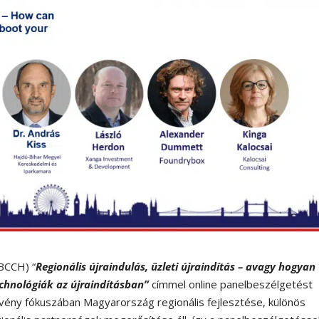
BCCH) “
Regionális újraindulás, üzleti újraindítás – avagy hogyan
technológiák az újraindításban”
címmel online panelbeszélgetést
ény fókuszában Magyarország regionális fejlesztése, különös