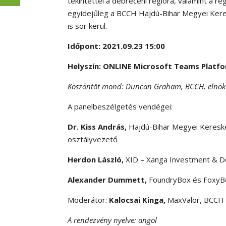
tekintettel a debreceni régióra, valamint a r
egyidejűleg a BCCH Hajdú-Bihar Megyei Kere
is sor kerül.
Időpont: 2021.09.23 15:00
Helyszín: ONLINE Microsoft Teams Platf
Köszöntőt mond: Duncan Graham, BCCH, elnök
A panelbeszélgetés vendégei:
Dr. Kiss András,
Hajdú-Bihar Megyei Kereske
osztályvezető
Herdon László,
XID – Xanga Investment & D
Alexander Dummett,
FoundryBox és FoxyBo
Moderátor:
Kalocsai Kinga,
MaxValor, BCCH 
A rendezvény nyelve: angol