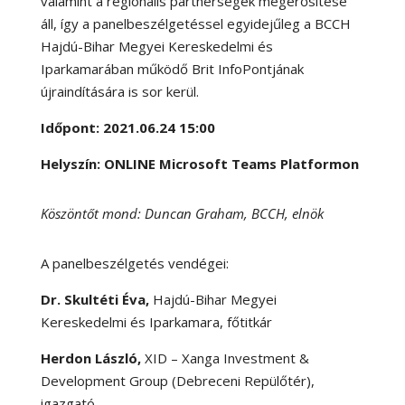
valamint a regionális partnerségek megerősítése
áll, így a panelbeszélgetéssel egyidejűleg a BCCH
Hajdú-Bihar Megyei Kereskedelmi és
Iparkamarában működő Brit InfoPontjának
újraindítására is sor kerül.
Időpont: 2021.06.24 15:00
Helyszín: ONLINE Microsoft Teams Platformon
Köszöntőt mond: Duncan Graham, BCCH, elnök
A panelbeszélgetés vendégei:
Dr. Skultéti Éva,
Hajdú-Bihar Megyei
Kereskedelmi és Iparkamara, főtitkár
Herdon László,
XID – Xanga Investment &
Development Group (Debreceni Repülőtér),
igazgató