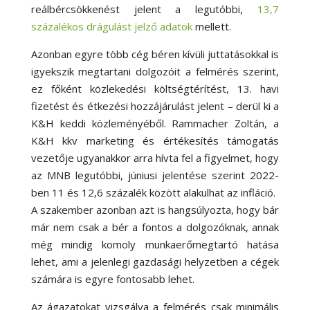
reálbércsökkenést jelent a legutóbbi,
13,7
százalékos drágulást jelző adatok
mellett.
Azonban egyre több cég béren kívüli juttatásokkal is
igyekszik megtartani dolgozóit a felmérés szerint,
ez főként közlekedési költségtérítést, 13. havi
fizetést és étkezési hozzájárulást jelent – derül ki a
K&H keddi közleményéből. Rammacher Zoltán, a
K&H kkv marketing és értékesítés támogatás
vezetője ugyanakkor arra hívta fel a figyelmet, hogy
az MNB legutóbbi, júniusi jelentése szerint 2022-
ben 11 és 12,6 százalék között alakulhat az infláció.
A szakember azonban azt is hangsúlyozta, hogy bár
már nem csak a bér a fontos a dolgozóknak, annak
még mindig komoly munkaerőmegtartó hatása
lehet, ami a jelenlegi gazdasági helyzetben a cégek
számára is egyre fontosabb lehet.
Az ágazatokat vizsgálva a felmérés csak minimális