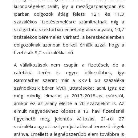
különbségeket talált, így a mezőgazdaságban és
iparban dolgozók átlag feletti, 12,1 és 11,3
százalékos fizetésemelésre számíthatnak, míg a
szolgáltató szektorban ennél alig alacsonyabb, 10,7
százalékos béremelés várható, a kereskedelemben
dolgozóknak azonban be kell érniük azzal, hogy a
fizetésük 9,2 százalékkal nő.
A vállalkozások nem csupán a fizetések, de a
cafetéria terén is egyre bőkezűbbek, így
Rammacher szerint már a KKV-k 60 százaléka
szándékozik béren kívüli juttatásokat adni, igaz ez
még mindig elmarad a 2017-2018-as csúcstól,
amikor ez az arány elérte a 70 százalékot is. Az
elmúlt negyedévhez képest a 13. havi fizetésnél
figyelhető meg jelentős változás, 21-ről 27
százalékra ugrott az ilyen juttatással tervező cégek
aránya. Emellett a legnépszerűbb elem továbbra is