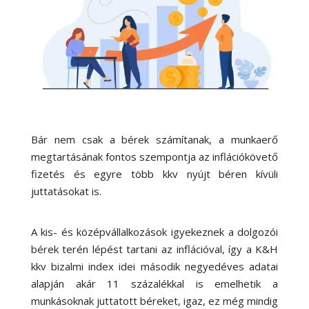
Bár nem csak a bérek számítanak, a munkaerő
megtartásának fontos szempontja az inflációkövető
fizetés és egyre több kkv nyújt béren kívüli
juttatásokat is.
A kis- és középvállalkozások igyekeznek a dolgozói
bérek terén lépést tartani az inflációval, így a K&H
kkv bizalmi index idei második negyedéves adatai
alapján akár 11 százalékkal is emelhetik a
munkásoknak juttatott béreket, igaz, ez még mindig