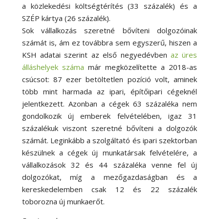
a közlekedési költségtérítés (33 százalék) és a
SZÉP kártya (26 százalék).
Sok vállalkozás szeretné bővíteni dolgozóinak
számát is, ám ez továbbra sem egyszerű, hiszen a
KSH adatai szerint az első negyedévben
az üres
álláshelyek száma
már megközelítette a 2018-as
csúcsot: 87 ezer betöltetlen pozíció volt, aminek
több mint harmada az ipari, építőipari cégeknél
jelentkezett. Azonban a cégek 63 százaléka nem
gondolkozik új emberek felvételében, igaz 31
százalékuk viszont szeretné bővíteni a dolgozók
számát. Leginkább a szolgáltató és ipari szektorban
készülnek a cégek új munkatársak felvételére, a
vállalkozások 32 és 44 százaléka venne fel új
dolgozókat, míg a mezőgazdaságban és a
kereskedelemben csak 12 és 22 százalék
toborozna új munkaerőt.