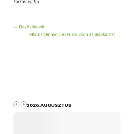
Forrás: vg.hu
←
Előző cikkünk
MNB: tizennyolc éves csúcson az alapkamat
→
2026.AUGUSZTUS