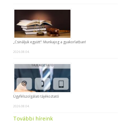
„Csináljuk együtt”: Munkajog a gyakorlatban!
2026.08.04.
Ügyfélszolgálati tájékoztató
2026.08.04.
További híreink