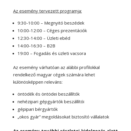
Az esemény tervezett programja:
9:30-10:00 – Megnyitó beszédek
10:00-12:00 – Céges prezentációk
12:30-14:00 – Üzleti ebéd
14:00-16:30 – B2B
19:00 – Fogadás és üzleti vacsora
Az esemény várhatóan az alábbi profilokkal
rendelkező magyar cégek számára lehet
különösképpen releváns:
öntödék és öntödei beszállítók
nehézipari gépgyártók beszállítói
gépipari bérgyártók
„okos gyár” megoldásokat biztosító vállalatok
Az esemény további részletei kidolgozás alatt