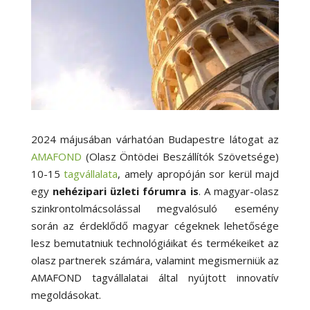
2024 májusában várhatóan Budapestre látogat az
AMAFOND
(Olasz Öntödei Beszállítók Szövetsége)
10-15
tagvállalata
, amely apropóján sor kerül majd
egy
nehézipari üzleti fórumra is
. A magyar-olasz
szinkrontolmácsolással megvalósuló esemény
során az érdeklődő magyar cégeknek lehetősége
lesz bemutatniuk technológiáikat és termékeiket az
olasz partnerek számára, valamint megismerniük az
AMAFOND tagvállalatai által nyújtott innovatív
megoldásokat.