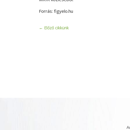
Forrás: figyelo.hu
←
Előző cikkünk
A