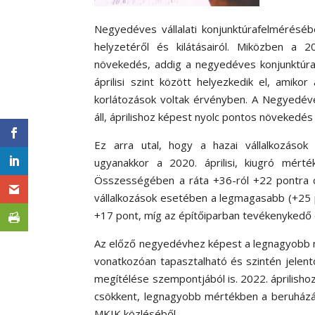
Negyedéves vállalati konjunktúrafelmérés
helyzetéről és kilátásairól. Miközben a 2
növekedés, addig a negyedéves konjunktúram
áprilisi szint között helyezkedik el, amiko
korlátozások voltak érvényben. A Negyedéve
áll, áprilishoz képest nyolc pontos növekedés
Ez arra utal, hogy a hazai vállalkozások
ugyanakkor a 2020. áprilisi, kiugró mér
Összességében a ráta +36-ról +22 pontra c
vállalkozások esetében a legmagasabb (+25 p
+17 pont, míg az építőiparban tevékenykedő 
Az előző negyedévhez képest a legnagyobb 
vonatkozóan tapasztalható és szintén jelent
megítélése szempontjából is. 2022. áprilishoz
csökkent, legnagyobb mértékben a beruházáso
MKIK közléséből.