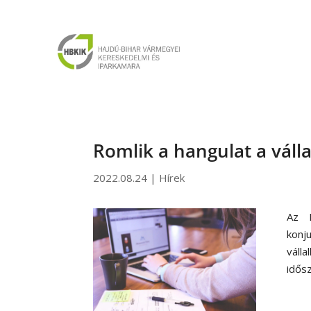
Romlik a hangulat a váll
2022.08.24
|
Hírek
Az M
konj
váll
idősz