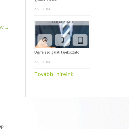
2026.08.04.
AV
→
Ügyfélszolgálati tájékoztató
2026.08.04.
További híreink
ép