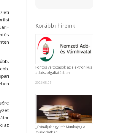
leti
ilisi
Korábbi híreink
uári–
entős
inten
űbb,
Fontos változások az elektronikus
ebb.
adatszolgáltatásban
pari
2026.08.05.
rében
sére
lyzet
kátor
ki az
„Csináljuk együtt”: Munkajog a
gyakorlatban!