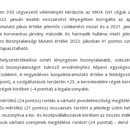
ében 350 cégvezető véleményét kérdezte az MKIK GVI cégük üz
022. januári kisebb visszaesést lényegében korrigálta az ápr
utató júliusi értéke jelentős csökkenést mutat és a 2021. jan
r a koronavírus-járvány második és harmadik hulláma miatt jel
s Bizonytalansági Mutató értéke 2022. júliusban 41 pontos sz
 tapasztalható.
 helyzetértékelése ismét lényegesen bizonytalanabb, sokszín
tékű bizonytalanságot tükröző eredményhez képest egységes
sökkent. A negyedéves konjunktúramutató értéke a feldolgozói
ont), a szolgáltatások területén +23, a kereskedelmi cégek kö
cégek körében (-4 ponttal) a legalacsonyabb.
mértékű (24 pontos) romlás a várható jövedelmezőség megítélé
ős mértékű (21 pontos) visszaesés történt a jelenlegi üzleti he
 viszonyítva a kis- és középvállalkozások körében az összes indi
k várható szintjének megítélése romlott (24 ponttal) – derül 