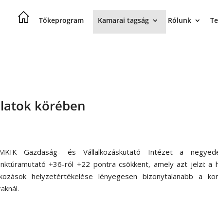
Tőkeprogram
Kamarai tagság
Rólunk
Te
alatok körében
KIK Gazdaság- és Vállalkozáskutató Intézet a negyed
unktúramutató +36-ról +22 pontra csökkent, amely azt jelzi: a 
alkozások helyzetértékelése lényegesen bizonytalanabb a kor
aknál.