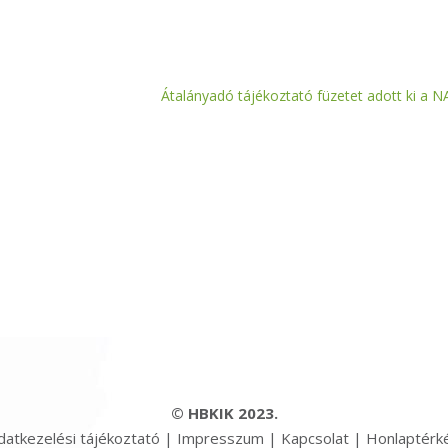
Átalányadó tájékoztató füzetet adott ki a N
© HBKIK 2023.
datkezelési tájékoztató
|
Impresszum
|
Kapcsolat
|
Honlaptérk