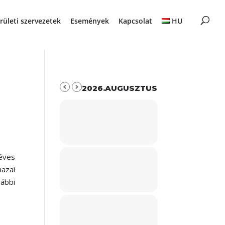
rületi szervezetek
Események
Kapcsolat
HU
2026.AUGUSZTUS
éves
hazai
ábbi