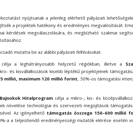
ékoztatást nyújtsanak a jelenleg elérhető pályázati lehetőségek
egítsék a projektek hatékony és eredményes megvalósítását. Eme
kmai kérdések megválaszolására, és megbízható szakmai segíts
ósításához.
csadó mutatta be az alábbi pályázati felhívásokat.
célja a leghátrányosabb helyzetű régiókban, illetve a
Sz
ro- és kisvállalkozások kisebb léptékű projektjeinek támogatás
millió, maximum 120 millió forint
, 50%-os támogatási inten
Bajnokok Hitelprogram
célja a mikro-, kis- és középvállalko
k növelése technológiai és szervezeti megújítások támogatásá
tésével. Az igényelhető
támogatás összege 150–600 millió fo
30%-a a teljesítendő eredményességi mutatók elérése esetén v