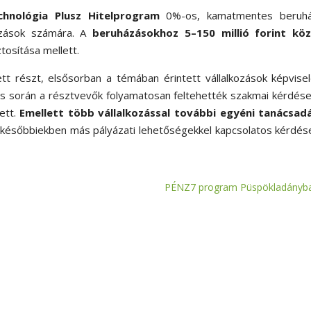
hnológia Plusz Hitelprogram
0%-os, kamatmentes beruhá
kozások számára. A
beruházásokhoz 5–150 millió forint köz
tosítása mellett.
 részt, elsősorban a témában érintett vállalkozások képvisel
dás során a résztvevők folyamatosan feltehették szakmai kérdése
ett.
Emellett több vállalkozással további egyéni tanácsad
a későbbiekben más pályázati lehetőségekkel kapcsolatos kérdés
PÉNZ7 program Püspökladányb