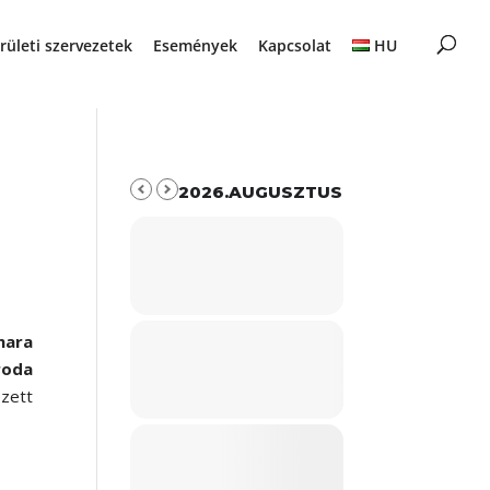
rületi szervezetek
Események
Kapcsolat
HU
2026.AUGUSZTUS
mara
roda
zett