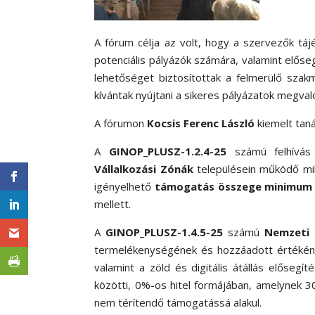
A fórum célja az volt, hogy a szervezők táj
potenciális pályázók számára, valamint elős
lehetőséget biztosítottak a felmerülő sza
kívántak nyújtani a sikeres pályázatok megval
A fórumon
Kocsis Ferenc László
kiemelt taná
A
GINOP_PLUSZ-1.2.4-25
számú felhívás 
Vállalkozási Zónák
településein működő mik
igényelhető
támogatás összege minimum 5 
mellett.
A
GINOP_PLUSZ-1.4.5-25
számú
Nemzeti 
termelékenységének és hozzáadott értékéne
valamint a zöld és digitális átállás elősegí
közötti, 0%-os hitel formájában, amelynek 
nem térítendő támogatássá alakul.