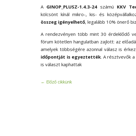
A
GINOP_PLUSZ-1.4.3-24
számú
KKV Tec
kölcsönt kínál mikro-, kis- és középvállal
összeg igényelhető
, legalább 10% önerő biz
A rendezvényen több mint 30 érdeklődő vett
fórum kötetlen hangulatban zajlott: az előa
amelyek többségére azonnal válasz is érkez
időpontját is egyeztették
. A résztvevők 
is választ kaphattak
←
Előző cikkünk