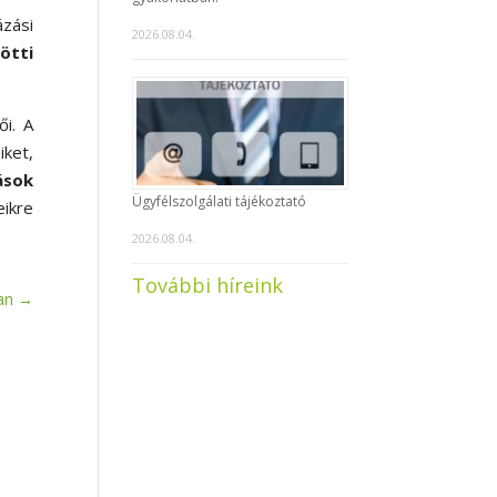
zási
2026.08.04.
ötti
ői. A
iket,
ások
Ügyfélszolgálati tájékoztató
eikre
2026.08.04.
További híreink
an
→