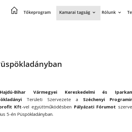
Tőkeprogram
Kamarai tagság
Rólunk
Te
 Püspökladányban
Hajdú-Bihar Vármegyei Kereskedelmi és Iparka
ökladányi
Területi Szervezete a
Széchenyi Programi
rofit Kft
-vel együttműködésben
Pályázati Fórumot
szerve
ius 5-én Püspökladányban.