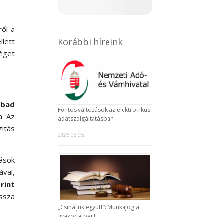
ről a
Korábbi híreink
llett
éget
abad
Fontos változások az elektronikus
a. Az
adatszolgáltatásban
zitás
2026.08.05.
zások
val,
rint
issza
„Csináljuk együtt”: Munkajog a
gyakorlatban!