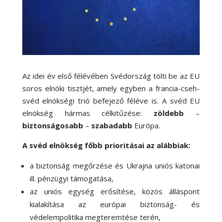
Az idei év első félévében Svédország tölti be az EU
soros elnöki tisztjét, amely egyben a francia-cseh-
svéd elnökségi trió befejező féléve is. A svéd EU
elnökség hármas célkitűzése:
zöldebb
–
biztonságosabb
–
szabadabb
Európa.
A svéd elnökség főbb prioritásai az alábbiak:
a biztonság megőrzése és Ukrajna uniós katonai
ill. pénzügyi támogatása,
az uniós egység erősítése, közös álláspont
kialakítása az európai biztonság- és
védelempolitika megteremtése terén,