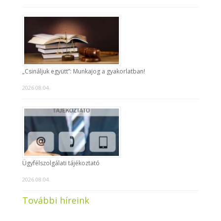
„Csináljuk együtt”: Munkajog a gyakorlatban!
2026.08.04.
Ügyfélszolgálati tájékoztató
2026.08.04.
További híreink