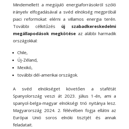
Mindemellett a megújuló energiaforrásokról szóló
irányelv elfogadásával a svéd elnökség megpróbál
piaci reformokat elérni a villamos energia terén.
További célkitűzés
új szabadkereskedelmi
megállapodások megkötése
az alábbi harmadik
országokkal:
Chile,
Új-Zéland,
Mexikó,
további dél-amerikai országok.
A svéd elnökséget követően a stafétát
Spanyolország veszi át 2023. július 1-én, ami a
spanyol-belga-magyar elnökségi trió nyitánya lesz.
Magyarország 2024. 2. félévében fogja ellátni az
Európai Unió soros elnöki tisztjét és annak
feladatait.