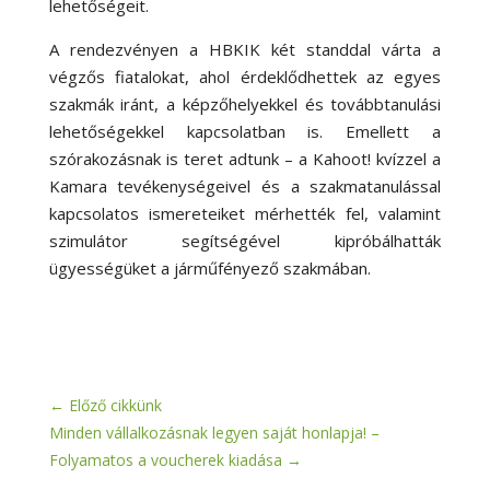
lehetőségeit.
A rendezvényen a HBKIK két standdal várta a
végzős fiatalokat, ahol érdeklődhettek az egyes
szakmák iránt, a képzőhelyekkel és továbbtanulási
lehetőségekkel kapcsolatban is. Emellett a
szórakozásnak is teret adtunk – a Kahoot! kvízzel a
Kamara tevékenységeivel és a szakmatanulással
kapcsolatos ismereteiket mérhették fel, valamint
szimulátor segítségével kipróbálhatták
ügyességüket a járműfényező szakmában.
←
Előző cikkünk
Minden vállalkozásnak legyen saját honlapja! –
Folyamatos a voucherek kiadása
→