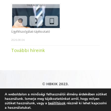
Ügyfélszolgálati tájékoztató
2026.08.04.
További híreink
© HBKIK 2023.
Adatkezelési tájékoztató
|
Impresszum
|
A weboldalon a minőségi felhasználói élmény érdekében sütiket
Kapcsolat
|
Honlaptérkép
használunk. Ismerje meg tájékoztatónkat arról, hogy milyen
sütiket használunk, vagy a
beállítások
résznél ki lehet kapcsolni
a használatukat.