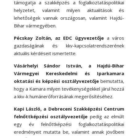
támogatja a szakképzés a foglalkoztatáspolitikai
helyzetet, valamint milyen aktualitások és
lehetőségek vannak országosan, valamint Hajdú-
Bihar vármegyében.
Pécskay Zoltán, az EDC ügyvezetője
a város
gazdaságának és kkv-kapcsolatrendszerének
aktuális kérdéseit ismertette.
Vásárhelyi Sándor István, a Hajdú-Bihar
Vármegyei Kereskedelmi és Iparkamara
oktatási és képzési osztályvezetője
bemutatta,
hogy a Kamara milyen tevékenységekkel járul hozzá
a kkv-k humánerőforrásának megerősítéséhez.
Kapi László, a Debreceni Szakképzési Centrum
felnőttképzési osztályvezetője
pedig az elmúlt
egy év felnőttképzési foglalkoztatáspolitikai
eredményeit mutatta be, valamint annak jövőbeni