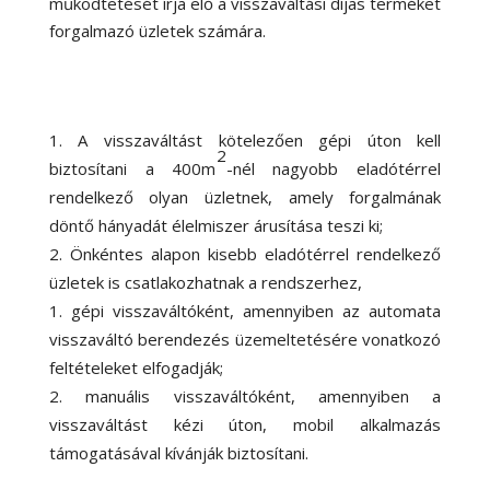
működtetését írja elő a visszaváltási díjas terméket
forgalmazó üzletek számára.
A visszaváltást kötelezően gépi úton kell
2
biztosítani a 400m
-nél nagyobb eladótérrel
rendelkező olyan üzletnek,
amely forgalmának
döntő hányadát élelmiszer árusítása teszi ki;
Önkéntes alapon kisebb eladótérrel rendelkező
üzletek is csatlakozhatnak a rendszerhez,
gépi visszaváltóként, amennyiben az automata
visszaváltó berendezés üzemeltetésére vonatkozó
feltételeket elfogadják;
manuális visszaváltóként, amennyiben a
visszaváltást kézi úton, mobil alkalmazás
támogatásával kívánják biztosítani.