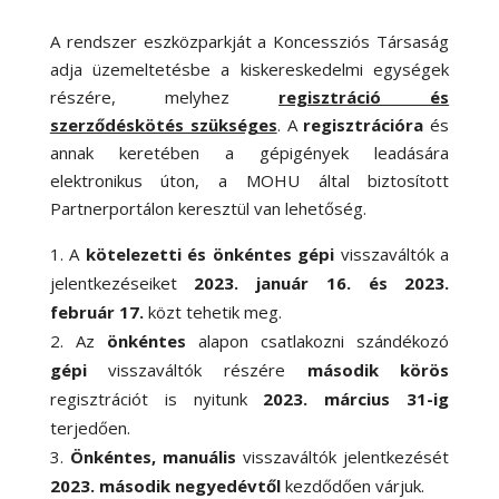
A rendszer eszközparkját a Koncessziós Társaság
adja üzemeltetésbe a kiskereskedelmi egységek
részére, melyhez
regisztráció és
szerződéskötés szükséges
. A
regisztrációra
és
annak keretében a gépigények leadására
elektronikus úton, a MOHU által biztosított
Partnerportálon keresztül van lehetőség.
A
kötelezetti és önkéntes gépi
visszaváltók a
jelentkezéseiket
2023. január 16. és 2023.
február 17.
közt tehetik meg.
Az
önkéntes
alapon csatlakozni szándékozó
gépi
visszaváltók részére
második körös
regisztrációt is nyitunk
2023. március 31-ig
terjedően.
Önkéntes, manuális
visszaváltók jelentkezését
2023. második negyedévtől
kezdődően várjuk.