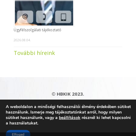
Ügyfélszolgálati tájékoztató
2026.08.04.
További híreink
© HBKIK 2023.
Adatkezelési tájékoztató
|
Impresszum
|
A weboldalon a minőségi felhasználói élmény érdekében sütiket
Kapcsolat
|
Honlaptérkép
használunk. Ismerje meg tájékoztatónkat arról, hogy milyen
sütiket használunk, vagy a
beállítások
résznél ki lehet kapcsolni
a használatukat.
Elfogad